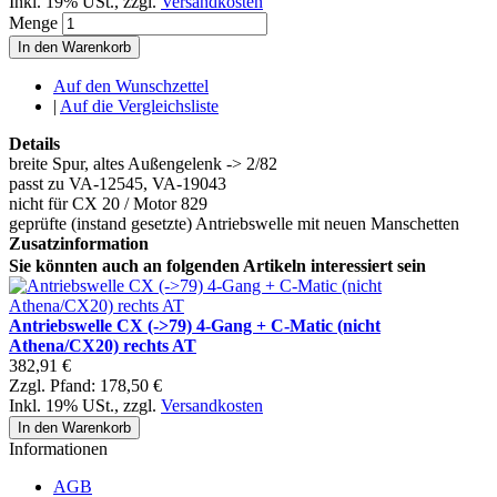
Inkl. 19% USt.
,
zzgl.
Versandkosten
Menge
In den Warenkorb
Auf den Wunschzettel
|
Auf die Vergleichsliste
Details
breite Spur, altes Außengelenk -> 2/82
passt zu VA-12545, VA-19043
nicht für CX 20 / Motor 829
geprüfte (instand gesetzte) Antriebswelle mit neuen Manschetten
Zusatzinformation
Sie könnten auch an folgenden Artikeln interessiert sein
Antriebswelle CX (->79) 4-Gang + C-Matic (nicht
Athena/CX20) rechts AT
382,91 €
Zzgl. Pfand:
178,50 €
Inkl. 19% USt.
,
zzgl.
Versandkosten
In den Warenkorb
Informationen
AGB