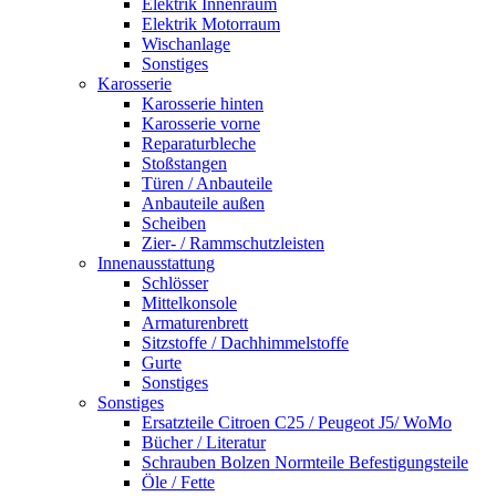
Elektrik Innenraum
Elektrik Motorraum
Wischanlage
Sonstiges
Karosserie
Karosserie hinten
Karosserie vorne
Reparaturbleche
Stoßstangen
Türen / Anbauteile
Anbauteile außen
Scheiben
Zier- / Rammschutzleisten
Innenausstattung
Schlösser
Mittelkonsole
Armaturenbrett
Sitzstoffe / Dachhimmelstoffe
Gurte
Sonstiges
Sonstiges
Ersatzteile Citroen C25 / Peugeot J5/ WoMo
Bücher / Literatur
Schrauben Bolzen Normteile Befestigungsteile
Öle / Fette