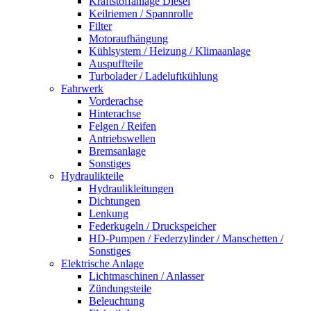
Kraftstoffanlage Diesel
Keilriemen / Spannrolle
Filter
Motoraufhängung
Kühlsystem / Heizung / Klimaanlage
Auspuffteile
Turbolader / Ladeluftkühlung
Fahrwerk
Vorderachse
Hinterachse
Felgen / Reifen
Antriebswellen
Bremsanlage
Sonstiges
Hydraulikteile
Hydraulikleitungen
Dichtungen
Lenkung
Federkugeln / Druckspeicher
HD-Pumpen / Federzylinder / Manschetten /
Sonstiges
Elektrische Anlage
Lichtmaschinen / Anlasser
Zündungsteile
Beleuchtung