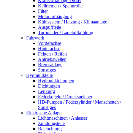
Kraftstoffanlage Diesel
Keilriemen / Spannrolle
Filter
Motoraufhängung
Kühlsystem / Heizung / Klimaanlage
Auspuffteile
Turbolader / Ladeluftkühlung
Fahrwerk
Vorderachse
Hinterachse
Felgen / Reifen
Antriebswellen
Bremsanlage
Sonstiges
Hydraulikteile
Hydraulikleitungen
Dichtungen
Lenkung
Federkugeln / Druckspeicher
HD-Pumpen / Federzylinder / Manschetten /
Sonstiges
Elektrische Anlage
Lichtmaschinen / Anlasser
Zündungsteile
Beleuchtung