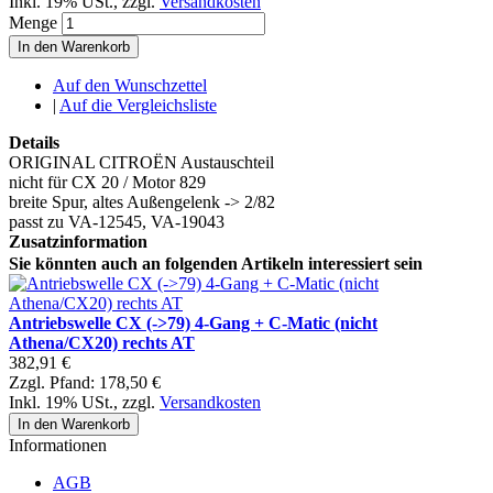
Inkl. 19% USt.
,
zzgl.
Versandkosten
Menge
In den Warenkorb
Auf den Wunschzettel
|
Auf die Vergleichsliste
Details
ORIGINAL CITROËN Austauschteil
nicht für CX 20 / Motor 829
breite Spur, altes Außengelenk -> 2/82
passt zu VA-12545, VA-19043
Zusatzinformation
Sie könnten auch an folgenden Artikeln interessiert sein
Antriebswelle CX (->79) 4-Gang + C-Matic (nicht
Athena/CX20) rechts AT
382,91 €
Zzgl. Pfand:
178,50 €
Inkl. 19% USt.
,
zzgl.
Versandkosten
In den Warenkorb
Informationen
AGB