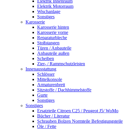
Elektrik Innenraum
Elektrik Motorraum
Wischanlage
Sonstiges
Karosserie
Karosserie hinten
Karosserie vorne
Reparaturbleche
Stoßstangen
Türen / Anbauteile
Anbauteile außen
Scheiben
Zier- / Rammschutzleisten
Innenausstattung
Schlösser
Mittelkonsole
Armaturenbrett
Sitzstoffe / Dachhimmelstoffe
Gurte
Sonstiges
Sonstiges
Ersatzteile Citroen C25 / Peugeot J5/ WoMo
Bücher / Literatur
Schrauben Bolzen Normteile Befestigungsteile
Öle / Fette