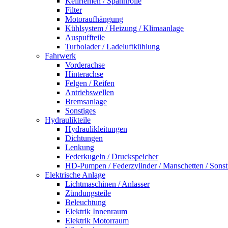
Keilriemen / Spannrolle
Filter
Motoraufhängung
Kühlsystem / Heizung / Klimaanlage
Auspuffteile
Turbolader / Ladeluftkühlung
Fahrwerk
Vorderachse
Hinterachse
Felgen / Reifen
Antriebswellen
Bremsanlage
Sonstiges
Hydraulikteile
Hydraulikleitungen
Dichtungen
Lenkung
Federkugeln / Druckspeicher
HD-Pumpen / Federzylinder / Manschetten / Sonst
Elektrische Anlage
Lichtmaschinen / Anlasser
Zündungsteile
Beleuchtung
Elektrik Innenraum
Elektrik Motorraum