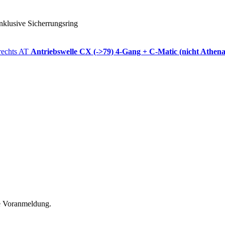
inklusive Sicherrungsring
Antriebswelle CX (->79) 4-Gang + C-Matic (nicht Athen
he Voranmeldung.