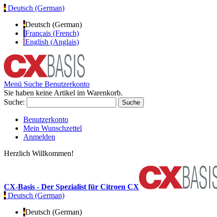
Deutsch (German)
Deutsch (German)
Français (French)
English (Anglais)
Menü
Suche
Benutzerkonto
Sie haben keine Artikel im Warenkorb.
Suche:
Suche
Benutzerkonto
Mein Wunschzettel
Anmelden
Herzlich Willkommen!
CX-Basis - Der Spezialist für Citroen CX
Deutsch (German)
Deutsch (German)