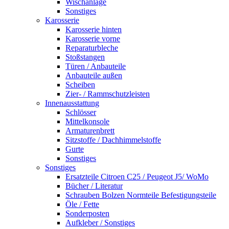
Wischanlage
Sonstiges
Karosserie
Karosserie hinten
Karosserie vorne
Reparaturbleche
Stoßstangen
Türen / Anbauteile
Anbauteile außen
Scheiben
Zier- / Rammschutzleisten
Innenausstattung
Schlösser
Mittelkonsole
Armaturenbrett
Sitzstoffe / Dachhimmelstoffe
Gurte
Sonstiges
Sonstiges
Ersatzteile Citroen C25 / Peugeot J5/ WoMo
Bücher / Literatur
Schrauben Bolzen Normteile Befestigungsteile
Öle / Fette
Sonderposten
Aufkleber / Sonstiges