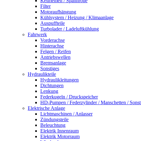
Keilriemen / Spannrolle
Filter
Motoraufhängung
Kühlsystem / Heizung / Klimaanlage
Auspuffteile
Turbolader / Ladeluftkühlung
Fahrwerk
Vorderachse
Hinterachse
Felgen / Reifen
Antriebswellen
Bremsanlage
Sonstiges
Hydraulikteile
Hydraulikleitungen
Dichtungen
Lenkung
Federkugeln / Druckspeicher
HD-Pumpen / Federzylinder / Manschetten / Sonst
Elektrische Anlage
Lichtmaschinen / Anlasser
Zündungsteile
Beleuchtung
Elektrik Innenraum
Elektrik Motorraum