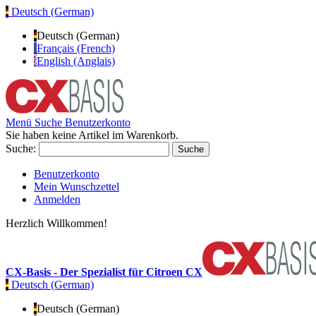
Deutsch (German)
Deutsch (German)
Français (French)
English (Anglais)
Menü
Suche
Benutzerkonto
Sie haben keine Artikel im Warenkorb.
Suche:
Suche
Benutzerkonto
Mein Wunschzettel
Anmelden
Herzlich Willkommen!
CX-Basis - Der Spezialist für Citroen CX
Deutsch (German)
Deutsch (German)