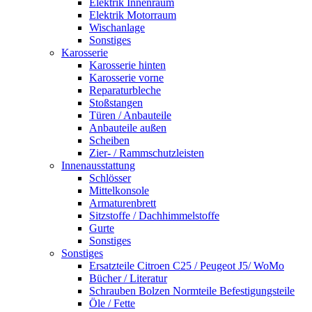
Elektrik Innenraum
Elektrik Motorraum
Wischanlage
Sonstiges
Karosserie
Karosserie hinten
Karosserie vorne
Reparaturbleche
Stoßstangen
Türen / Anbauteile
Anbauteile außen
Scheiben
Zier- / Rammschutzleisten
Innenausstattung
Schlösser
Mittelkonsole
Armaturenbrett
Sitzstoffe / Dachhimmelstoffe
Gurte
Sonstiges
Sonstiges
Ersatzteile Citroen C25 / Peugeot J5/ WoMo
Bücher / Literatur
Schrauben Bolzen Normteile Befestigungsteile
Öle / Fette