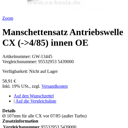
Zoom
Manschettensatz Antriebswelle
CX (->4/85) innen OE
Artikelnummer:
GW-13445
Vergleichsnummer:
95532953 5439000
Verfügbarkeit:
Nicht auf Lager
58,91 €
Inkl. 19% USt.
,
zzgl.
Versandkosten
Auf den Wunschzettel
|
Auf die Vergleichsliste
Details
Ø 107mm für alle CX vor 07/85 (außer Turbo)
Zusatzinformation
Vergleichsnummer
95532953 5439000