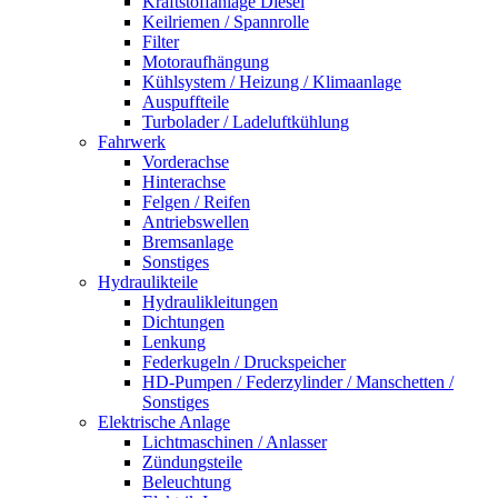
Kraftstoffanlage Diesel
Keilriemen / Spannrolle
Filter
Motoraufhängung
Kühlsystem / Heizung / Klimaanlage
Auspuffteile
Turbolader / Ladeluftkühlung
Fahrwerk
Vorderachse
Hinterachse
Felgen / Reifen
Antriebswellen
Bremsanlage
Sonstiges
Hydraulikteile
Hydraulikleitungen
Dichtungen
Lenkung
Federkugeln / Druckspeicher
HD-Pumpen / Federzylinder / Manschetten /
Sonstiges
Elektrische Anlage
Lichtmaschinen / Anlasser
Zündungsteile
Beleuchtung