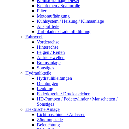
Kraftstoffanlage Diesel
Keilriemen / Spannrolle
Filter
Motoraufhängung
Kühlsystem / Heizung / Klimaanlage
Auspuffteile
Turbolader / Ladeluftkühlung
Fahrwerk
Vorderachse
Hinterachse
Felgen / Reifen
Antriebswellen
Bremsanlage
Sonstiges
Hydraulikteile
Hydraulikleitungen
Dichtungen
Lenkung
Federkugeln / Druckspeicher
HD-Pumpen / Federzylinder / Manschetten /
Sonstiges
Elektrische Anlage
Lichtmaschinen / Anlasser
Zündungsteile
Beleuchtung