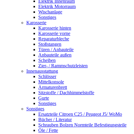
Elektrik Innenraum
Elektrik Motorraum
Wischanlage
Sonstiges
Karosserie
Karosserie hinten
Karosserie vorne
Reparaturbleche
Stoßstangen
Türen / Anbauteile
Anbauteile außen
Scheiben
Zier- / Rammschutzleisten
Innenausstattung
Schlösser
Mittelkonsole
Armaturenbrett
Sitzstoffe / Dachhimmelstoffe
Gurte
Sonstiges
Sonstiges
Ersatzteile Citroen C25 / Peugeot J5/ WoMo
Bücher / Literatur
Schrauben Bolzen Normteile Befestigungsteile
Öle / Fette