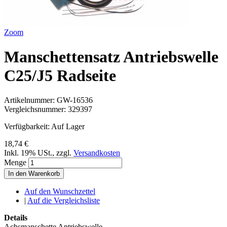
Zoom
Manschettensatz Antriebswelle
C25/J5 Radseite
Artikelnummer:
GW-16536
Vergleichsnummer:
329397
Verfügbarkeit:
Auf Lager
18,74 €
Inkl. 19% USt.
,
zzgl.
Versandkosten
Menge
In den Warenkorb
Auf den Wunschzettel
|
Auf die Vergleichsliste
Details
Achsmanschette Antriebswelle