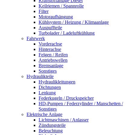
Kraftstoffanlage Diesel
Keilriemen / Spannrolle
Filter
Motoraufhängung
Kühlsystem / Heizung / Klimaanlage
Auspuffteile
Turbolader / Ladeluftkühlung
Fahrwerk
Vorderachse
Hinterachse
Felgen / Reifen
Antriebswellen
Bremsanlage
Sonstiges
Hydraulikteile
Hydraulikleitungen
Dichtungen
Lenkung
Federkugeln / Druckspeicher
HD-Pumpen / Federzylinder / Manschetten /
Sonstiges
Elektrische Anlage
Lichtmaschinen / Anlasser
Zündungsteile
Beleuchtung