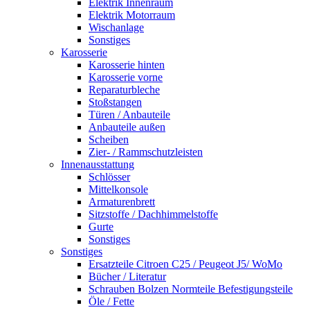
Elektrik Innenraum
Elektrik Motorraum
Wischanlage
Sonstiges
Karosserie
Karosserie hinten
Karosserie vorne
Reparaturbleche
Stoßstangen
Türen / Anbauteile
Anbauteile außen
Scheiben
Zier- / Rammschutzleisten
Innenausstattung
Schlösser
Mittelkonsole
Armaturenbrett
Sitzstoffe / Dachhimmelstoffe
Gurte
Sonstiges
Sonstiges
Ersatzteile Citroen C25 / Peugeot J5/ WoMo
Bücher / Literatur
Schrauben Bolzen Normteile Befestigungsteile
Öle / Fette