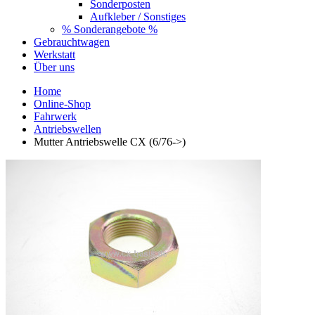
Sonderposten
Aufkleber / Sonstiges
% Sonderangebote %
Gebrauchtwagen
Werkstatt
Über uns
Home
Online-Shop
Fahrwerk
Antriebswellen
Mutter Antriebswelle CX (6/76->)