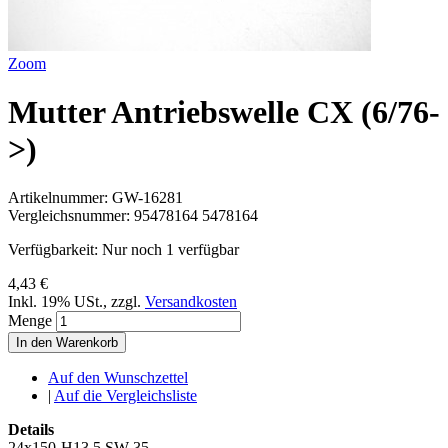
Zoom
Mutter Antriebswelle CX (6/76-
>)
Artikelnummer:
GW-16281
Vergleichsnummer:
95478164 5478164
Verfügbarkeit:
Nur noch 1 verfügbar
4,43 €
Inkl. 19% USt.
,
zzgl.
Versandkosten
Menge
In den Warenkorb
Auf den Wunschzettel
|
Auf die Vergleichsliste
Details
24x150-H13,5 SW 35