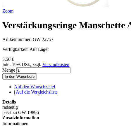
Zoom
Verstärkungsringe Manschette A
Artikelnummer:
GW-22757
Verfügbarkeit:
Auf Lager
5,50 €
Inkl. 19% USt.
,
zzgl.
Versandkosten
Menge
In den Warenkorb
Auf den Wunschzettel
|
Auf die Vergleichsliste
Details
radseitig
passt zu GW-19896
Zusatzinformation
Informationen