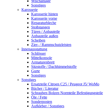
Wischanlage
Sonstiges
Karosserie
Karosserie hinten
Karosserie vorne
Reparaturbleche
Stoßstangen
Türen / Anbauteile
Anbauteile außen
Scheiben
Zier- / Rammschutzleisten
Innenausstattung
Schlösser
Mittelkonsole
Armaturenbrett
Sitzstoffe / Dachhimmelstoffe
Gurte
Sonstiges
Sonstiges
Ersatzteile Citroen C25 / Peugeot J5/ WoMo
Bücher / Literatur
Schrauben Bolzen Normteile Befestigungsteile
Öle / Fette
Sonderposten
Aufkleber / Sonstiges