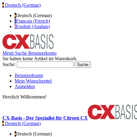
Deutsch (German)
Deutsch (German)
Français (French)
English (Anglais)
Menü
Suche
Benutzerkonto
Sie haben keine Artikel im Warenkorb.
Suche:
Suche
Benutzerkonto
Mein Wunschzettel
Anmelden
Herzlich Willkommen!
CX-Basis - Der Spezialist für Citroen CX
Deutsch (German)
Deutsch (German)