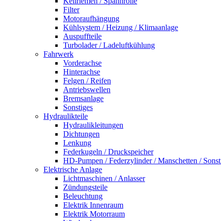
Keilriemen / Spannrolle
Filter
Motoraufhängung
Kühlsystem / Heizung / Klimaanlage
Auspuffteile
Turbolader / Ladeluftkühlung
Fahrwerk
Vorderachse
Hinterachse
Felgen / Reifen
Antriebswellen
Bremsanlage
Sonstiges
Hydraulikteile
Hydraulikleitungen
Dichtungen
Lenkung
Federkugeln / Druckspeicher
HD-Pumpen / Federzylinder / Manschetten / Sonst
Elektrische Anlage
Lichtmaschinen / Anlasser
Zündungsteile
Beleuchtung
Elektrik Innenraum
Elektrik Motorraum