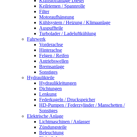
Kraftstoffanlage Diesel
Keilriemen / Spannrolle
Filter
Motoraufhängung
Kühlsystem / Heizung / Klimaanlage
Auspuffteile
Turbolader / Ladeluftkühlung
Fahrwerk
Vorderachse
Hinterachse
Felgen / Reifen
Antriebswellen
Bremsanlage
Sonstiges
Hydraulikteile
Hydraulikleitungen
Dichtungen
Lenkung
Federkugeln / Druckspeicher
HD-Pumpen / Federzylinder / Manschetten /
Sonstiges
Elektrische Anlage
Lichtmaschinen / Anlasser
Zündungsteile
Beleuchtung