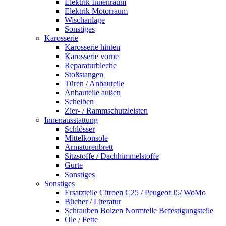
Elektrik Innenraum
Elektrik Motorraum
Wischanlage
Sonstiges
Karosserie
Karosserie hinten
Karosserie vorne
Reparaturbleche
Stoßstangen
Türen / Anbauteile
Anbauteile außen
Scheiben
Zier- / Rammschutzleisten
Innenausstattung
Schlösser
Mittelkonsole
Armaturenbrett
Sitzstoffe / Dachhimmelstoffe
Gurte
Sonstiges
Sonstiges
Ersatzteile Citroen C25 / Peugeot J5/ WoMo
Bücher / Literatur
Schrauben Bolzen Normteile Befestigungsteile
Öle / Fette