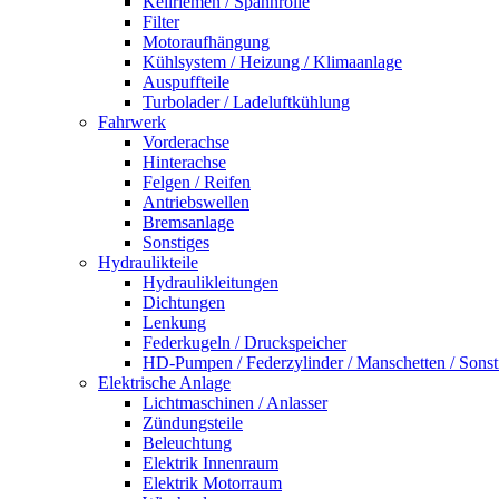
Keilriemen / Spannrolle
Filter
Motoraufhängung
Kühlsystem / Heizung / Klimaanlage
Auspuffteile
Turbolader / Ladeluftkühlung
Fahrwerk
Vorderachse
Hinterachse
Felgen / Reifen
Antriebswellen
Bremsanlage
Sonstiges
Hydraulikteile
Hydraulikleitungen
Dichtungen
Lenkung
Federkugeln / Druckspeicher
HD-Pumpen / Federzylinder / Manschetten / Sonst
Elektrische Anlage
Lichtmaschinen / Anlasser
Zündungsteile
Beleuchtung
Elektrik Innenraum
Elektrik Motorraum