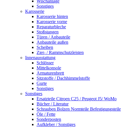
Wischanlage
Sonstiges
Karosserie
Karosserie hinten
Karosserie vorne
Reparaturbleche
Stoßstangen
Türen / Anbauteile
Anbauteile außen
Scheiben
Zier- / Rammschutzleisten
Innenausstattung
Schlösser
Mittelkonsole
Armaturenbrett
Sitzstoffe / Dachhimmelstoffe
Gurte
Sonstiges
Sonstiges
Ersatzteile Citroen C25 / Peugeot J5/ WoMo
Bücher / Literatur
Schrauben Bolzen Normteile Befestigungsteile
Öle / Fette
Sonderposten
Aufkleber / Sonstiges