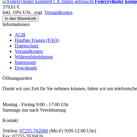
Federzylinder komp
379,61 €
Inkl. 19% USt.
,
zzgl.
Versandkosten
In den Warenkorb
Informationen
AGB
Häufige Fragen (FAQ)
Datenschutz
Versandkosten
Widerrufsbelehrung
Impressum
Downloads
Öffnungszeiten
Damit wir uns Zeit für Sie nehmen können, bitten wir um telefonisc
Montag - Freitag 9:00 - 17:00 Uhr
Samstags nur nach Vereinbarung
Kontakt
Telefon:
07255-762680
(Mo-Fr 9:00-12:00 Uhr)
Fax:
07255-7626826