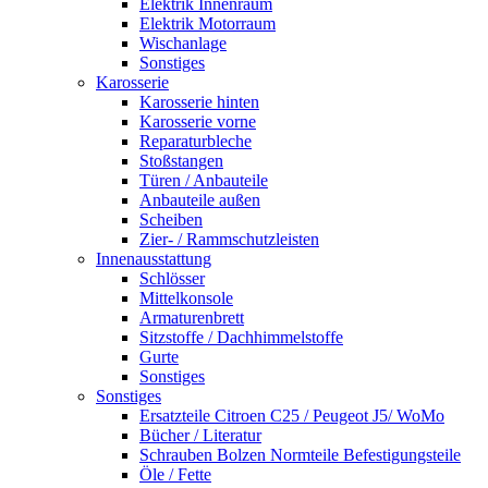
Elektrik Innenraum
Elektrik Motorraum
Wischanlage
Sonstiges
Karosserie
Karosserie hinten
Karosserie vorne
Reparaturbleche
Stoßstangen
Türen / Anbauteile
Anbauteile außen
Scheiben
Zier- / Rammschutzleisten
Innenausstattung
Schlösser
Mittelkonsole
Armaturenbrett
Sitzstoffe / Dachhimmelstoffe
Gurte
Sonstiges
Sonstiges
Ersatzteile Citroen C25 / Peugeot J5/ WoMo
Bücher / Literatur
Schrauben Bolzen Normteile Befestigungsteile
Öle / Fette