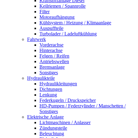
Kraftstoffanlage Diesel
Keilriemen / Spannrolle
Filter
Motoraufhängung
Kühlsystem / Heizung / Klimaanlage
Auspuffteile
Turbolader / Ladeluftkühlung
Fahrwerk
Vorderachse
Hinterachse
Felgen / Reifen
Antriebswellen
Bremsanlage
Sonstiges
Hydraulikteile
Hydraulikleitungen
Dichtungen
Lenkung
Federkugeln / Druckspeicher
HD-Pumpen / Federzylinder / Manschetten /
Sonstiges
Elektrische Anlage
Lichtmaschinen / Anlasser
Zündungsteile
Beleuchtung