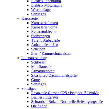
Elektrik Innenraum
Elektrik Motorraum
Wischanlage
Sonstiges
Karosserie
Karosserie hinten
Karosserie vorne
Reparaturbleche
Stoßstangen
Türen / Anbauteile
Anbauteile außen
Scheiben
Zier- / Rammschutzleisten
Innenausstattung
Schlösser
Mittelkonsole
Armaturenbrett
Sitzstoffe / Dachhimmelstoffe
Gurte
Sonstiges
Sonstiges
Ersatzteile Citroen C25 / Peugeot J5/ WoMo
Bücher / Literatur
Schrauben Bolzen Normteile Befestigungsteile
Öle / Fette