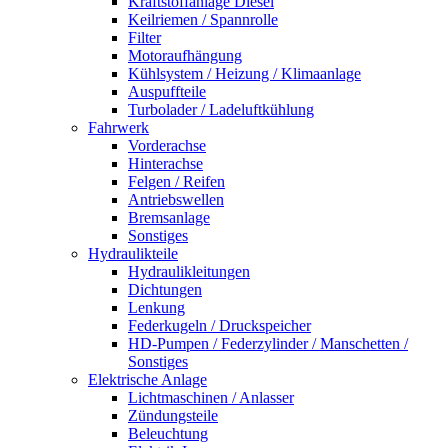
Kraftstoffanlage Diesel
Keilriemen / Spannrolle
Filter
Motoraufhängung
Kühlsystem / Heizung / Klimaanlage
Auspuffteile
Turbolader / Ladeluftkühlung
Fahrwerk
Vorderachse
Hinterachse
Felgen / Reifen
Antriebswellen
Bremsanlage
Sonstiges
Hydraulikteile
Hydraulikleitungen
Dichtungen
Lenkung
Federkugeln / Druckspeicher
HD-Pumpen / Federzylinder / Manschetten /
Sonstiges
Elektrische Anlage
Lichtmaschinen / Anlasser
Zündungsteile
Beleuchtung