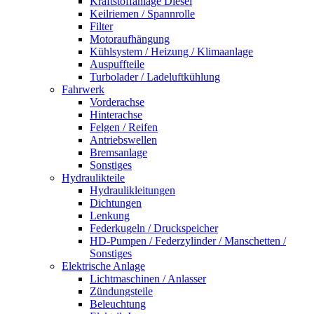
Kraftstoffanlage Diesel
Keilriemen / Spannrolle
Filter
Motoraufhängung
Kühlsystem / Heizung / Klimaanlage
Auspuffteile
Turbolader / Ladeluftkühlung
Fahrwerk
Vorderachse
Hinterachse
Felgen / Reifen
Antriebswellen
Bremsanlage
Sonstiges
Hydraulikteile
Hydraulikleitungen
Dichtungen
Lenkung
Federkugeln / Druckspeicher
HD-Pumpen / Federzylinder / Manschetten /
Sonstiges
Elektrische Anlage
Lichtmaschinen / Anlasser
Zündungsteile
Beleuchtung