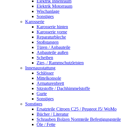
Elektrik Innenraum
Elektrik Motorraum
Wischanlage
Sonstiges
Karosserie
Karosserie hinten
Karosserie vorne
Reparaturbleche
Stoßstangen
Türen / Anbauteile
Anbauteile außen
Scheiben
Zier- / Rammschutzleisten
Innenausstattung
Schlösser
Mittelkonsole
Armaturenbrett
Sitzstoffe / Dachhimmelstoffe
Gurte
Sonstiges
Sonstiges
Ersatzteile Citroen C25 / Peugeot J5/ WoMo
Bücher / Literatur
Schrauben Bolzen Normteile Befestigungsteile
Öle / Fette