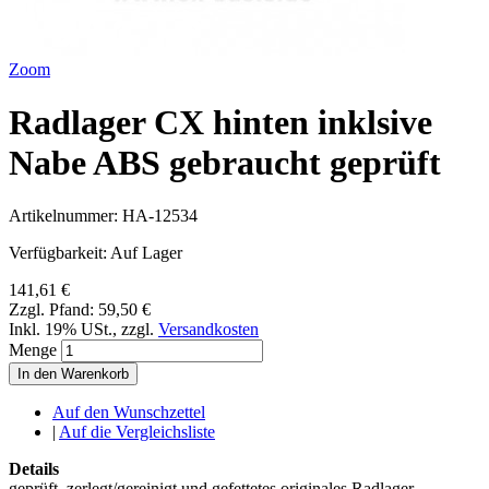
Zoom
Radlager CX hinten inklsive
Nabe ABS gebraucht geprüft
Artikelnummer:
HA-12534
Verfügbarkeit:
Auf Lager
141,61 €
Zzgl. Pfand:
59,50 €
Inkl. 19% USt.
,
zzgl.
Versandkosten
Menge
In den Warenkorb
Auf den Wunschzettel
|
Auf die Vergleichsliste
Details
geprüft, zerlegt/gereinigt und gefettetes originales Radlager,