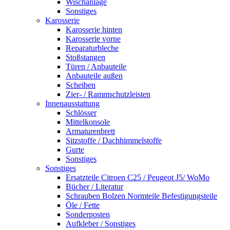
Wischanlage
Sonstiges
Karosserie
Karosserie hinten
Karosserie vorne
Reparaturbleche
Stoßstangen
Türen / Anbauteile
Anbauteile außen
Scheiben
Zier- / Rammschutzleisten
Innenausstattung
Schlösser
Mittelkonsole
Armaturenbrett
Sitzstoffe / Dachhimmelstoffe
Gurte
Sonstiges
Sonstiges
Ersatzteile Citroen C25 / Peugeot J5/ WoMo
Bücher / Literatur
Schrauben Bolzen Normteile Befestigungsteile
Öle / Fette
Sonderposten
Aufkleber / Sonstiges