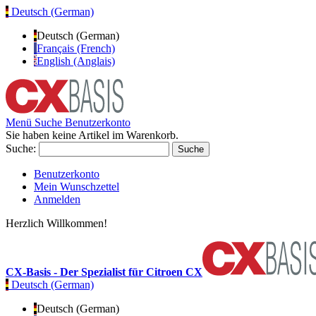
Deutsch (German)
Deutsch (German)
Français (French)
English (Anglais)
Menü
Suche
Benutzerkonto
Sie haben keine Artikel im Warenkorb.
Suche:
Suche
Benutzerkonto
Mein Wunschzettel
Anmelden
Herzlich Willkommen!
CX-Basis - Der Spezialist für Citroen CX
Deutsch (German)
Deutsch (German)