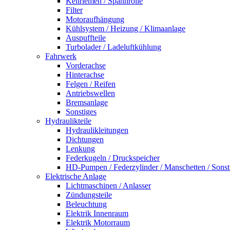
Keilriemen / Spannrolle
Filter
Motoraufhängung
Kühlsystem / Heizung / Klimaanlage
Auspuffteile
Turbolader / Ladeluftkühlung
Fahrwerk
Vorderachse
Hinterachse
Felgen / Reifen
Antriebswellen
Bremsanlage
Sonstiges
Hydraulikteile
Hydraulikleitungen
Dichtungen
Lenkung
Federkugeln / Druckspeicher
HD-Pumpen / Federzylinder / Manschetten / Sonst
Elektrische Anlage
Lichtmaschinen / Anlasser
Zündungsteile
Beleuchtung
Elektrik Innenraum
Elektrik Motorraum