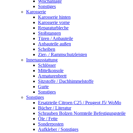
Wischanlage
Sonstiges
Karosserie
Karosserie hinten
Karosserie vorne
Reparaturbleche
Stoßstangen
Türen / Anbauteile
Anbauteile außen
Scheiben
Zier- / Rammschutzleisten
Innenausstattung
Schlösser
Mittelkonsole
Armaturenbrett
Sitzstoffe / Dachhimmelstoffe
Gurte
Sonstiges
Sonstiges
Ersatzteile Citroen C25 / Peugeot J5/ WoMo
Bücher / Literatur
Schrauben Bolzen Normteile Befestigungsteile
Öle / Fette
Sonderposten
Aufkleber / Sonstiges