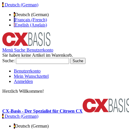
Deutsch (German)
Deutsch (German)
Français (French)
English (Anglais)
Menü
Suche
Benutzerkonto
Sie haben keine Artikel im Warenkorb.
Suche:
Suche
Benutzerkonto
Mein Wunschzettel
Anmelden
Herzlich Willkommen!
CX-Basis - Der Spezialist für Citroen CX
Deutsch (German)
Deutsch (German)