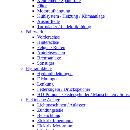
Keilriemen / Spannrolle
Filter
Motoraufhängung
Kühlsystem / Heizung / Klimaanlage
Auspuffteile
Turbolader / Ladeluftkühlung
Fahrwerk
Vorderachse
Hinterachse
Felgen / Reifen
Antriebswellen
Bremsanlage
Sonstiges
Hydraulikteile
Hydraulikleitungen
Dichtungen
Lenkung
Federkugeln / Druckspeicher
HD-Pumpen / Federzylinder / Manschetten / Sonst
Elektrische Anlage
Lichtmaschinen / Anlasser
Zündungsteile
Beleuchtung
Elektrik Innenraum
Elektrik Motorraum