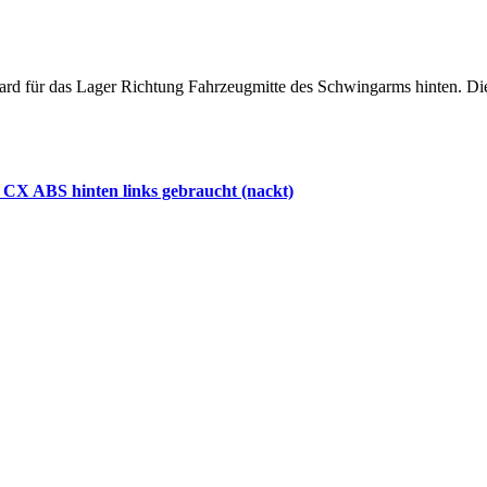
ndard für das Lager Richtung Fahrzeugmitte des Schwingarms hinten. D
CX ABS hinten links gebraucht (nackt)