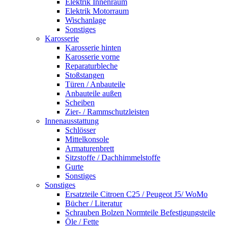
Elektrik Innenraum
Elektrik Motorraum
Wischanlage
Sonstiges
Karosserie
Karosserie hinten
Karosserie vorne
Reparaturbleche
Stoßstangen
Türen / Anbauteile
Anbauteile außen
Scheiben
Zier- / Rammschutzleisten
Innenausstattung
Schlösser
Mittelkonsole
Armaturenbrett
Sitzstoffe / Dachhimmelstoffe
Gurte
Sonstiges
Sonstiges
Ersatzteile Citroen C25 / Peugeot J5/ WoMo
Bücher / Literatur
Schrauben Bolzen Normteile Befestigungsteile
Öle / Fette