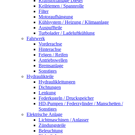
Kraftstoffanlage Diesel
Keilriemen / Spannrolle
Filter
Motoraufhängung
Kühlsystem / Heizung / Klimaanlage
Auspuffteile
Turbolader / Ladeluftkühlung
Fahrwerk
Vorderachse
Hinterachse
Felgen / Reifen
Antriebswellen
Bremsanlage
Sonstiges
Hydraulikteile
Hydraulikleitungen
Dichtungen
Lenkung
Federkugeln / Druckspeicher
HD-Pumpen / Federzylinder / Manschetten /
Sonstiges
Elektrische Anlage
Lichtmaschinen / Anlasser
Zündungsteile
Beleuchtung