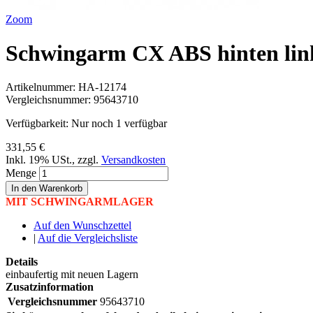
Zoom
Schwingarm CX ABS hinten link
Artikelnummer:
HA-12174
Vergleichsnummer:
95643710
Verfügbarkeit:
Nur noch 1 verfügbar
331,55 €
Inkl. 19% USt.
,
zzgl.
Versandkosten
Menge
In den Warenkorb
MIT SCHWINGARMLAGER
Auf den Wunschzettel
|
Auf die Vergleichsliste
Details
einbaufertig mit neuen Lagern
Zusatzinformation
Vergleichsnummer
95643710