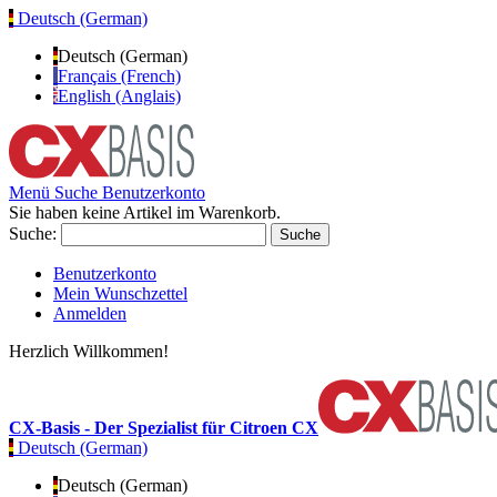
Deutsch (German)
Deutsch (German)
Français (French)
English (Anglais)
Menü
Suche
Benutzerkonto
Sie haben keine Artikel im Warenkorb.
Suche:
Suche
Benutzerkonto
Mein Wunschzettel
Anmelden
Herzlich Willkommen!
CX-Basis - Der Spezialist für Citroen CX
Deutsch (German)
Deutsch (German)