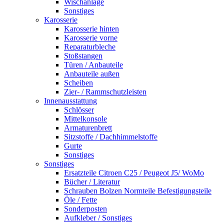
Wischanlage
Sonstiges
Karosserie
Karosserie hinten
Karosserie vorne
Reparaturbleche
Stoßstangen
Türen / Anbauteile
Anbauteile außen
Scheiben
Zier- / Rammschutzleisten
Innenausstattung
Schlösser
Mittelkonsole
Armaturenbrett
Sitzstoffe / Dachhimmelstoffe
Gurte
Sonstiges
Sonstiges
Ersatzteile Citroen C25 / Peugeot J5/ WoMo
Bücher / Literatur
Schrauben Bolzen Normteile Befestigungsteile
Öle / Fette
Sonderposten
Aufkleber / Sonstiges