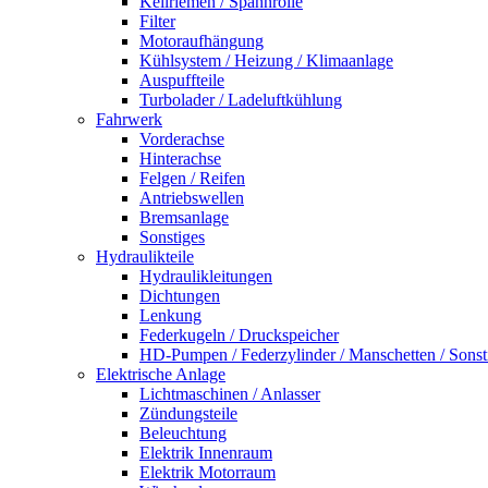
Keilriemen / Spannrolle
Filter
Motoraufhängung
Kühlsystem / Heizung / Klimaanlage
Auspuffteile
Turbolader / Ladeluftkühlung
Fahrwerk
Vorderachse
Hinterachse
Felgen / Reifen
Antriebswellen
Bremsanlage
Sonstiges
Hydraulikteile
Hydraulikleitungen
Dichtungen
Lenkung
Federkugeln / Druckspeicher
HD-Pumpen / Federzylinder / Manschetten / Sonst
Elektrische Anlage
Lichtmaschinen / Anlasser
Zündungsteile
Beleuchtung
Elektrik Innenraum
Elektrik Motorraum