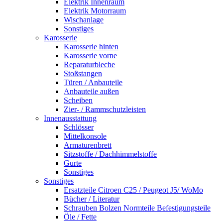
Elektrik Innenraum
Elektrik Motorraum
Wischanlage
Sonstiges
Karosserie
Karosserie hinten
Karosserie vorne
Reparaturbleche
Stoßstangen
Türen / Anbauteile
Anbauteile außen
Scheiben
Zier- / Rammschutzleisten
Innenausstattung
Schlösser
Mittelkonsole
Armaturenbrett
Sitzstoffe / Dachhimmelstoffe
Gurte
Sonstiges
Sonstiges
Ersatzteile Citroen C25 / Peugeot J5/ WoMo
Bücher / Literatur
Schrauben Bolzen Normteile Befestigungsteile
Öle / Fette