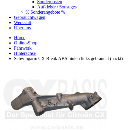
Sonderposten
Aufkleber / Sonstiges
% Sonderangebote %
Gebrauchtwagen
Werkstatt
Über uns
Home
Online-Shop
Fahrwerk
Hinterachse
Schwingarm CX Break ABS hinten links gebraucht (nackt)