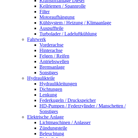
Kraftstoffanlage Diesel
Keilriemen / Spannrolle
Filter
Motoraufhängung
Kühlsystem / Heizung / Klimaanlage
Auspuffteile
Turbolader / Ladeluftkühlung
Fahrwerk
Vorderachse
Hinterachse
Felgen / Reifen
Antriebswellen
Bremsanlage
Sonstiges
Hydraulikteile
Hydraulikleitungen
Dichtungen
Lenkung
Federkugeln / Druckspeicher
HD-Pumpen / Federzylinder / Manschetten /
Sonstiges
Elektrische Anlage
Lichtmaschinen / Anlasser
Zündungsteile
Beleuchtung