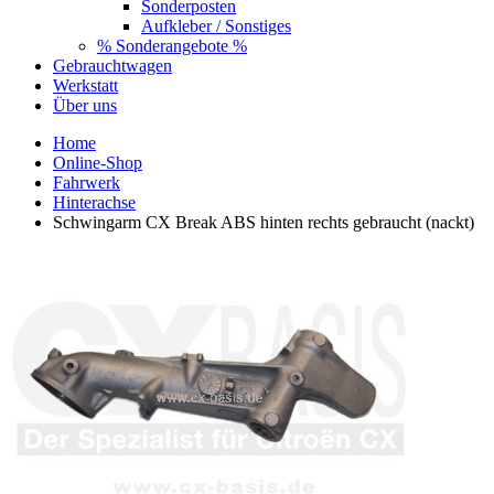
Sonderposten
Aufkleber / Sonstiges
% Sonderangebote %
Gebrauchtwagen
Werkstatt
Über uns
Home
Online-Shop
Fahrwerk
Hinterachse
Schwingarm CX Break ABS hinten rechts gebraucht (nackt)