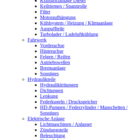
Kraftstoffanlage Diesel
Keilriemen / Spannrolle
Filter
Motoraufhängung
Kühlsystem / Heizung / Klimaanlage
Auspuffteile
Turbolader / Ladeluftkühlung
Fahrwerk
Vorderachse
Hinterachse
Felgen / Reifen
Antriebswellen
Bremsanlage
Sonstiges
Hydraulikteile
Hydraulikleitungen
Dichtungen
Lenkung
Federkugeln / Druckspeicher
HD-Pumpen / Federzylinder / Manschetten /
Sonstiges
Elektrische Anlage
Lichtmaschinen / Anlasser
Zündungsteile
Beleuchtung