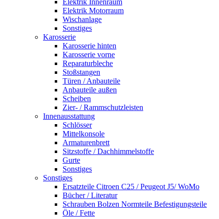
Elektrik Innenraum
Elektrik Motorraum
Wischanlage
Sonstiges
Karosserie
Karosserie hinten
Karosserie vorne
Reparaturbleche
Stoßstangen
Türen / Anbauteile
Anbauteile außen
Scheiben
Zier- / Rammschutzleisten
Innenausstattung
Schlösser
Mittelkonsole
Armaturenbrett
Sitzstoffe / Dachhimmelstoffe
Gurte
Sonstiges
Sonstiges
Ersatzteile Citroen C25 / Peugeot J5/ WoMo
Bücher / Literatur
Schrauben Bolzen Normteile Befestigungsteile
Öle / Fette