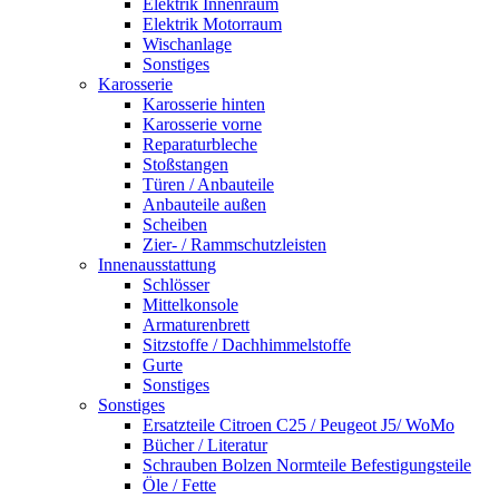
Elektrik Innenraum
Elektrik Motorraum
Wischanlage
Sonstiges
Karosserie
Karosserie hinten
Karosserie vorne
Reparaturbleche
Stoßstangen
Türen / Anbauteile
Anbauteile außen
Scheiben
Zier- / Rammschutzleisten
Innenausstattung
Schlösser
Mittelkonsole
Armaturenbrett
Sitzstoffe / Dachhimmelstoffe
Gurte
Sonstiges
Sonstiges
Ersatzteile Citroen C25 / Peugeot J5/ WoMo
Bücher / Literatur
Schrauben Bolzen Normteile Befestigungsteile
Öle / Fette