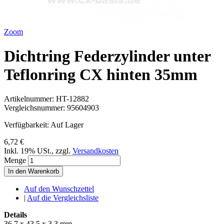
Zoom
Dichtring Federzylinder unter
Teflonring CX hinten 35mm
Artikelnummer:
HT-12882
Vergleichsnummer:
95604903
Verfügbarkeit:
Auf Lager
6,72 €
Inkl. 19% USt.
,
zzgl.
Versandkosten
Menge
In den Warenkorb
Auf den Wunschzettel
|
Auf die Vergleichsliste
Details
36,7 x 43,5 x 3,3 mm