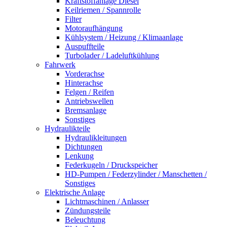
Kraftstoffanlage Diesel
Keilriemen / Spannrolle
Filter
Motoraufhängung
Kühlsystem / Heizung / Klimaanlage
Auspuffteile
Turbolader / Ladeluftkühlung
Fahrwerk
Vorderachse
Hinterachse
Felgen / Reifen
Antriebswellen
Bremsanlage
Sonstiges
Hydraulikteile
Hydraulikleitungen
Dichtungen
Lenkung
Federkugeln / Druckspeicher
HD-Pumpen / Federzylinder / Manschetten /
Sonstiges
Elektrische Anlage
Lichtmaschinen / Anlasser
Zündungsteile
Beleuchtung