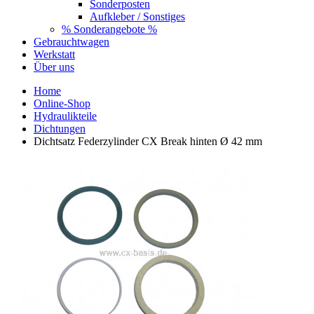
Sonderposten
Aufkleber / Sonstiges
% Sonderangebote %
Gebrauchtwagen
Werkstatt
Über uns
Home
Online-Shop
Hydraulikteile
Dichtungen
Dichtsatz Federzylinder CX Break hinten Ø 42 mm