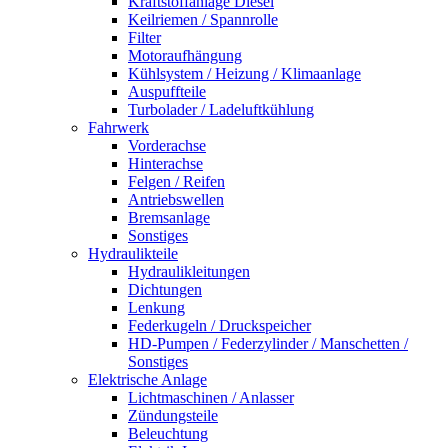
Kraftstoffanlage Diesel
Keilriemen / Spannrolle
Filter
Motoraufhängung
Kühlsystem / Heizung / Klimaanlage
Auspuffteile
Turbolader / Ladeluftkühlung
Fahrwerk
Vorderachse
Hinterachse
Felgen / Reifen
Antriebswellen
Bremsanlage
Sonstiges
Hydraulikteile
Hydraulikleitungen
Dichtungen
Lenkung
Federkugeln / Druckspeicher
HD-Pumpen / Federzylinder / Manschetten /
Sonstiges
Elektrische Anlage
Lichtmaschinen / Anlasser
Zündungsteile
Beleuchtung