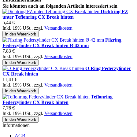
Sie könnten auch an folgenden Artikeln interessiert sein
Dichtring FZ
unter Teflonring CX Break hinten
5,44 €
Inkl. 19% USt.
,
zzgl.
Versandkosten
In den Warenkorb
Filzring
Federzylinder CX Break hinten Ø 42 mm
7,83 €
Inkl. 19% USt.
,
zzgl.
Versandkosten
In den Warenkorb
O-Ring Federzylinder
CX Break hinten
11,41 €
Inkl. 19% USt.
,
zzgl.
Versandkosten
In den Warenkorb
Teflonring
Federzylinder CX Break hinten
7,76 €
Inkl. 19% USt.
,
zzgl.
Versandkosten
In den Warenkorb
Informationen
AGB