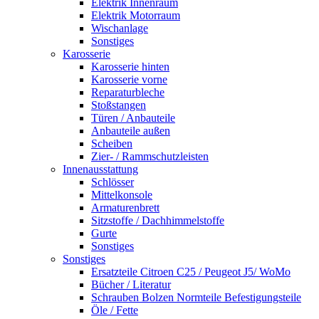
Elektrik Innenraum
Elektrik Motorraum
Wischanlage
Sonstiges
Karosserie
Karosserie hinten
Karosserie vorne
Reparaturbleche
Stoßstangen
Türen / Anbauteile
Anbauteile außen
Scheiben
Zier- / Rammschutzleisten
Innenausstattung
Schlösser
Mittelkonsole
Armaturenbrett
Sitzstoffe / Dachhimmelstoffe
Gurte
Sonstiges
Sonstiges
Ersatzteile Citroen C25 / Peugeot J5/ WoMo
Bücher / Literatur
Schrauben Bolzen Normteile Befestigungsteile
Öle / Fette