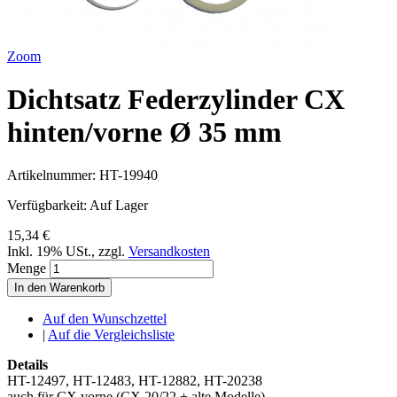
Zoom
Dichtsatz Federzylinder CX
hinten/vorne Ø 35 mm
Artikelnummer:
HT-19940
Verfügbarkeit:
Auf Lager
15,34 €
Inkl. 19% USt.
,
zzgl.
Versandkosten
Menge
In den Warenkorb
Auf den Wunschzettel
|
Auf die Vergleichsliste
Details
HT-12497, HT-12483, HT-12882, HT-20238
auch für CX vorne (CX 20/22 + alte Modelle)