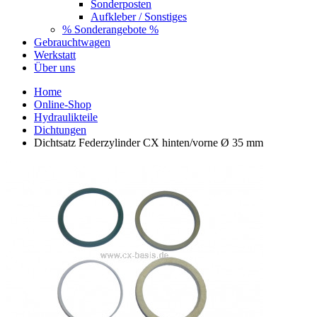
Sonderposten
Aufkleber / Sonstiges
% Sonderangebote %
Gebrauchtwagen
Werkstatt
Über uns
Home
Online-Shop
Hydraulikteile
Dichtungen
Dichtsatz Federzylinder CX hinten/vorne Ø 35 mm