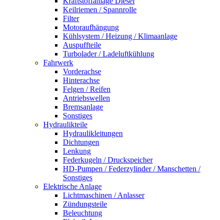
Kraftstoffanlage Diesel
Keilriemen / Spannrolle
Filter
Motoraufhängung
Kühlsystem / Heizung / Klimaanlage
Auspuffteile
Turbolader / Ladeluftkühlung
Fahrwerk
Vorderachse
Hinterachse
Felgen / Reifen
Antriebswellen
Bremsanlage
Sonstiges
Hydraulikteile
Hydraulikleitungen
Dichtungen
Lenkung
Federkugeln / Druckspeicher
HD-Pumpen / Federzylinder / Manschetten /
Sonstiges
Elektrische Anlage
Lichtmaschinen / Anlasser
Zündungsteile
Beleuchtung