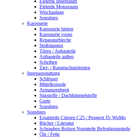
Elektrik Innenraum
Elektrik Motorraum
Wischanlage
Sonstiges
Karosserie
Karosserie hinten
Karosserie vorne
Reparaturbleche
Stoßstangen
Türen / Anbauteile
Anbauteile außen
Scheiben
Zier- / Rammschutzleisten
Innenausstattung
Schlösser
Mittelkonsole
Armaturenbrett
Sitzstoffe / Dachhimmelstoffe
Gurte
Sonstiges
Sonstiges
Ersatzteile Citroen C25 / Peugeot J5/ WoMo
Bücher / Literatur
Schrauben Bolzen Normteile Befestigungsteile
Öle / Fette