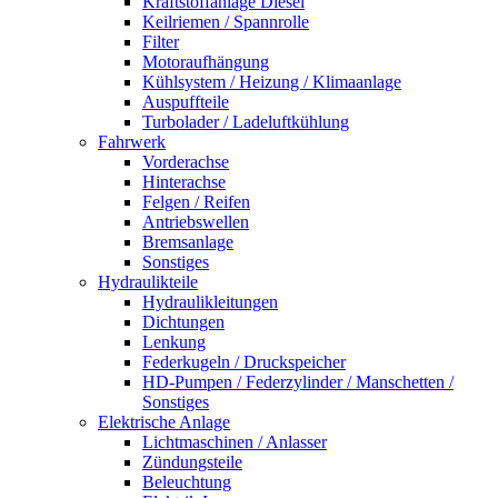
Kraftstoffanlage Diesel
Keilriemen / Spannrolle
Filter
Motoraufhängung
Kühlsystem / Heizung / Klimaanlage
Auspuffteile
Turbolader / Ladeluftkühlung
Fahrwerk
Vorderachse
Hinterachse
Felgen / Reifen
Antriebswellen
Bremsanlage
Sonstiges
Hydraulikteile
Hydraulikleitungen
Dichtungen
Lenkung
Federkugeln / Druckspeicher
HD-Pumpen / Federzylinder / Manschetten /
Sonstiges
Elektrische Anlage
Lichtmaschinen / Anlasser
Zündungsteile
Beleuchtung