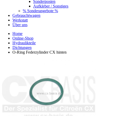
Sonderposten
Aufkleber / Sonstiges
% Sonderangebote %
Gebrauchtwagen
Werkstatt
Über uns
Home
Online-Shop
Hydraulikteile
Dichtungen
O-Ring Federzylinder CX hinten