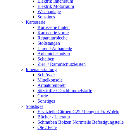
Elektrik Innenraum
Elektrik Motorraum
Wischanlage
Sonstiges
Karosserie
Karosserie hinten
Karosserie vorne
Reparaturbleche
Stoßstangen
Türen / Anbauteile
Anbauteile außen
Scheiben
Zier- / Rammschutzleisten
Innenausstattung
Schlösser
Mittelkonsole
Armaturenbrett
Sitzstoffe / Dachhimmelstoffe
Gurte
Sonstiges
Sonstiges
Ersatzteile Citroen C25 / Peugeot J5/ WoMo
Bücher / Literatur
Schrauben Bolzen Normteile Befestigungsteile
Öle / Fette