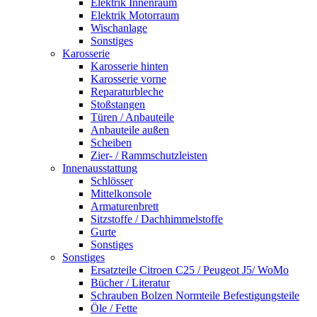
Elektrik Innenraum
Elektrik Motorraum
Wischanlage
Sonstiges
Karosserie
Karosserie hinten
Karosserie vorne
Reparaturbleche
Stoßstangen
Türen / Anbauteile
Anbauteile außen
Scheiben
Zier- / Rammschutzleisten
Innenausstattung
Schlösser
Mittelkonsole
Armaturenbrett
Sitzstoffe / Dachhimmelstoffe
Gurte
Sonstiges
Sonstiges
Ersatzteile Citroen C25 / Peugeot J5/ WoMo
Bücher / Literatur
Schrauben Bolzen Normteile Befestigungsteile
Öle / Fette