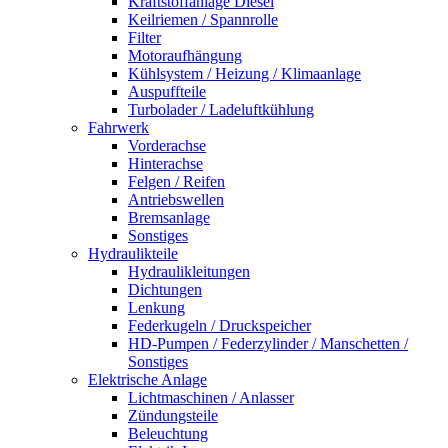
Kraftstoffanlage Diesel
Keilriemen / Spannrolle
Filter
Motoraufhängung
Kühlsystem / Heizung / Klimaanlage
Auspuffteile
Turbolader / Ladeluftkühlung
Fahrwerk
Vorderachse
Hinterachse
Felgen / Reifen
Antriebswellen
Bremsanlage
Sonstiges
Hydraulikteile
Hydraulikleitungen
Dichtungen
Lenkung
Federkugeln / Druckspeicher
HD-Pumpen / Federzylinder / Manschetten /
Sonstiges
Elektrische Anlage
Lichtmaschinen / Anlasser
Zündungsteile
Beleuchtung