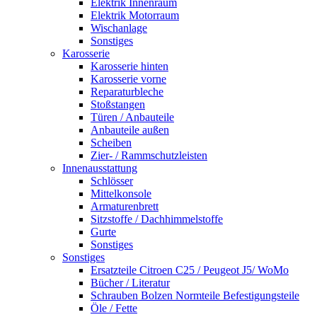
Elektrik Innenraum
Elektrik Motorraum
Wischanlage
Sonstiges
Karosserie
Karosserie hinten
Karosserie vorne
Reparaturbleche
Stoßstangen
Türen / Anbauteile
Anbauteile außen
Scheiben
Zier- / Rammschutzleisten
Innenausstattung
Schlösser
Mittelkonsole
Armaturenbrett
Sitzstoffe / Dachhimmelstoffe
Gurte
Sonstiges
Sonstiges
Ersatzteile Citroen C25 / Peugeot J5/ WoMo
Bücher / Literatur
Schrauben Bolzen Normteile Befestigungsteile
Öle / Fette