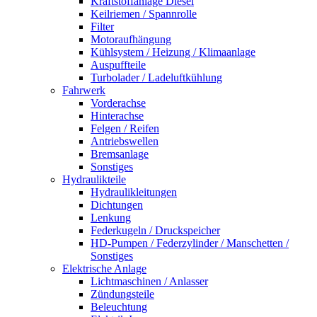
Kraftstoffanlage Diesel
Keilriemen / Spannrolle
Filter
Motoraufhängung
Kühlsystem / Heizung / Klimaanlage
Auspuffteile
Turbolader / Ladeluftkühlung
Fahrwerk
Vorderachse
Hinterachse
Felgen / Reifen
Antriebswellen
Bremsanlage
Sonstiges
Hydraulikteile
Hydraulikleitungen
Dichtungen
Lenkung
Federkugeln / Druckspeicher
HD-Pumpen / Federzylinder / Manschetten /
Sonstiges
Elektrische Anlage
Lichtmaschinen / Anlasser
Zündungsteile
Beleuchtung