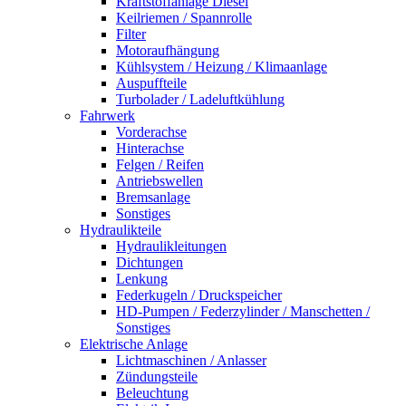
Kraftstoffanlage Diesel
Keilriemen / Spannrolle
Filter
Motoraufhängung
Kühlsystem / Heizung / Klimaanlage
Auspuffteile
Turbolader / Ladeluftkühlung
Fahrwerk
Vorderachse
Hinterachse
Felgen / Reifen
Antriebswellen
Bremsanlage
Sonstiges
Hydraulikteile
Hydraulikleitungen
Dichtungen
Lenkung
Federkugeln / Druckspeicher
HD-Pumpen / Federzylinder / Manschetten /
Sonstiges
Elektrische Anlage
Lichtmaschinen / Anlasser
Zündungsteile
Beleuchtung