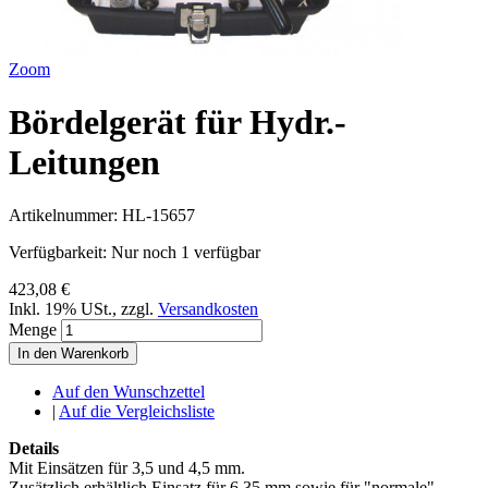
Zoom
Bördelgerät für Hydr.-
Leitungen
Artikelnummer:
HL-15657
Verfügbarkeit:
Nur noch 1 verfügbar
423,08 €
Inkl. 19% USt.
,
zzgl.
Versandkosten
Menge
In den Warenkorb
Auf den Wunschzettel
|
Auf die Vergleichsliste
Details
Mit Einsätzen für 3,5 und 4,5 mm.
Zusätzlich erhältlich Einsatz für 6,35 mm sowie für "normale"