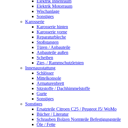
Elektrik Innenraum
Elektrik Motorraum
Wischanlage
Sonstiges
Karosserie
Karosserie hinten
Karosserie vorne
Reparaturbleche
Stoßstangen
Türen / Anbauteile
Anbauteile außen
Scheiben
Zier- / Rammschutzleisten
Innenausstattung
Schlösser
Mittelkonsole
Armaturenbrett
Sitzstoffe / Dachhimmelstoffe
Gurte
Sonstiges
Sonstiges
Ersatzteile Citroen C25 / Peugeot J5/ WoMo
Bücher / Literatur
Schrauben Bolzen Normteile Befestigungsteile
Öle / Fette