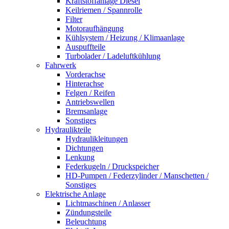
Kraftstoffanlage Diesel
Keilriemen / Spannrolle
Filter
Motoraufhängung
Kühlsystem / Heizung / Klimaanlage
Auspuffteile
Turbolader / Ladeluftkühlung
Fahrwerk
Vorderachse
Hinterachse
Felgen / Reifen
Antriebswellen
Bremsanlage
Sonstiges
Hydraulikteile
Hydraulikleitungen
Dichtungen
Lenkung
Federkugeln / Druckspeicher
HD-Pumpen / Federzylinder / Manschetten /
Sonstiges
Elektrische Anlage
Lichtmaschinen / Anlasser
Zündungsteile
Beleuchtung