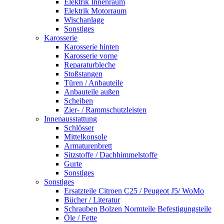
Elektrik Innenraum
Elektrik Motorraum
Wischanlage
Sonstiges
Karosserie
Karosserie hinten
Karosserie vorne
Reparaturbleche
Stoßstangen
Türen / Anbauteile
Anbauteile außen
Scheiben
Zier- / Rammschutzleisten
Innenausstattung
Schlösser
Mittelkonsole
Armaturenbrett
Sitzstoffe / Dachhimmelstoffe
Gurte
Sonstiges
Sonstiges
Ersatzteile Citroen C25 / Peugeot J5/ WoMo
Bücher / Literatur
Schrauben Bolzen Normteile Befestigungsteile
Öle / Fette