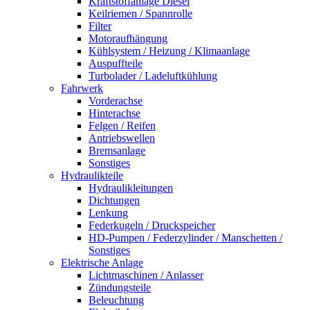
Kraftstoffanlage Diesel
Keilriemen / Spannrolle
Filter
Motoraufhängung
Kühlsystem / Heizung / Klimaanlage
Auspuffteile
Turbolader / Ladeluftkühlung
Fahrwerk
Vorderachse
Hinterachse
Felgen / Reifen
Antriebswellen
Bremsanlage
Sonstiges
Hydraulikteile
Hydraulikleitungen
Dichtungen
Lenkung
Federkugeln / Druckspeicher
HD-Pumpen / Federzylinder / Manschetten /
Sonstiges
Elektrische Anlage
Lichtmaschinen / Anlasser
Zündungsteile
Beleuchtung