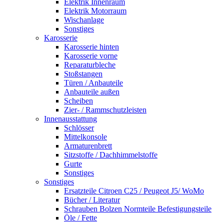
Elektrik Innenraum
Elektrik Motorraum
Wischanlage
Sonstiges
Karosserie
Karosserie hinten
Karosserie vorne
Reparaturbleche
Stoßstangen
Türen / Anbauteile
Anbauteile außen
Scheiben
Zier- / Rammschutzleisten
Innenausstattung
Schlösser
Mittelkonsole
Armaturenbrett
Sitzstoffe / Dachhimmelstoffe
Gurte
Sonstiges
Sonstiges
Ersatzteile Citroen C25 / Peugeot J5/ WoMo
Bücher / Literatur
Schrauben Bolzen Normteile Befestigungsteile
Öle / Fette