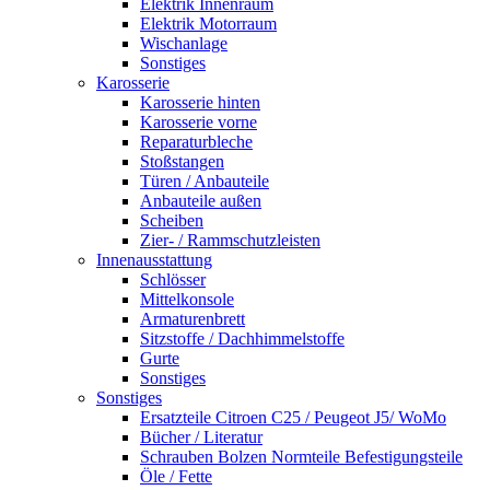
Elektrik Innenraum
Elektrik Motorraum
Wischanlage
Sonstiges
Karosserie
Karosserie hinten
Karosserie vorne
Reparaturbleche
Stoßstangen
Türen / Anbauteile
Anbauteile außen
Scheiben
Zier- / Rammschutzleisten
Innenausstattung
Schlösser
Mittelkonsole
Armaturenbrett
Sitzstoffe / Dachhimmelstoffe
Gurte
Sonstiges
Sonstiges
Ersatzteile Citroen C25 / Peugeot J5/ WoMo
Bücher / Literatur
Schrauben Bolzen Normteile Befestigungsteile
Öle / Fette