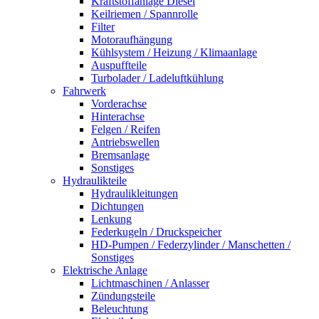
Kraftstoffanlage Diesel
Keilriemen / Spannrolle
Filter
Motoraufhängung
Kühlsystem / Heizung / Klimaanlage
Auspuffteile
Turbolader / Ladeluftkühlung
Fahrwerk
Vorderachse
Hinterachse
Felgen / Reifen
Antriebswellen
Bremsanlage
Sonstiges
Hydraulikteile
Hydraulikleitungen
Dichtungen
Lenkung
Federkugeln / Druckspeicher
HD-Pumpen / Federzylinder / Manschetten /
Sonstiges
Elektrische Anlage
Lichtmaschinen / Anlasser
Zündungsteile
Beleuchtung