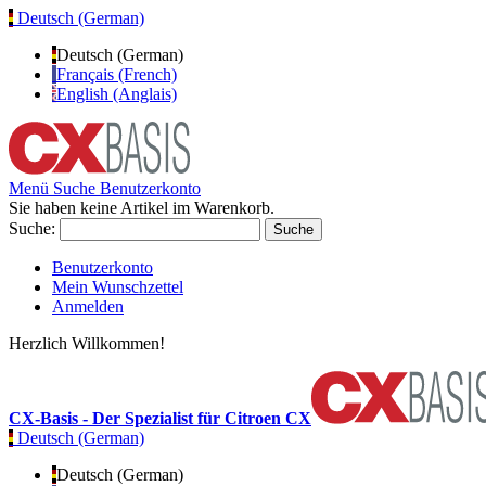
Deutsch (German)
Deutsch (German)
Français (French)
English (Anglais)
Menü
Suche
Benutzerkonto
Sie haben keine Artikel im Warenkorb.
Suche:
Suche
Benutzerkonto
Mein Wunschzettel
Anmelden
Herzlich Willkommen!
CX-Basis - Der Spezialist für Citroen CX
Deutsch (German)
Deutsch (German)