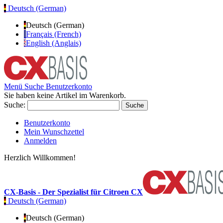
Deutsch (German)
Deutsch (German)
Français (French)
English (Anglais)
Menü
Suche
Benutzerkonto
Sie haben keine Artikel im Warenkorb.
Suche:
Suche
Benutzerkonto
Mein Wunschzettel
Anmelden
Herzlich Willkommen!
CX-Basis - Der Spezialist für Citroen CX
Deutsch (German)
Deutsch (German)