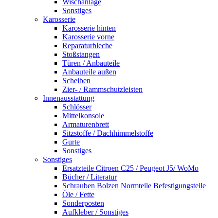
Wischanlage
Sonstiges
Karosserie
Karosserie hinten
Karosserie vorne
Reparaturbleche
Stoßstangen
Türen / Anbauteile
Anbauteile außen
Scheiben
Zier- / Rammschutzleisten
Innenausstattung
Schlösser
Mittelkonsole
Armaturenbrett
Sitzstoffe / Dachhimmelstoffe
Gurte
Sonstiges
Sonstiges
Ersatzteile Citroen C25 / Peugeot J5/ WoMo
Bücher / Literatur
Schrauben Bolzen Normteile Befestigungsteile
Öle / Fette
Sonderposten
Aufkleber / Sonstiges