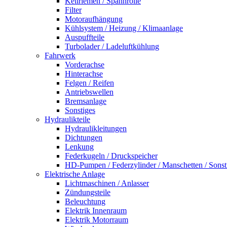
Keilriemen / Spannrolle
Filter
Motoraufhängung
Kühlsystem / Heizung / Klimaanlage
Auspuffteile
Turbolader / Ladeluftkühlung
Fahrwerk
Vorderachse
Hinterachse
Felgen / Reifen
Antriebswellen
Bremsanlage
Sonstiges
Hydraulikteile
Hydraulikleitungen
Dichtungen
Lenkung
Federkugeln / Druckspeicher
HD-Pumpen / Federzylinder / Manschetten / Sonst
Elektrische Anlage
Lichtmaschinen / Anlasser
Zündungsteile
Beleuchtung
Elektrik Innenraum
Elektrik Motorraum