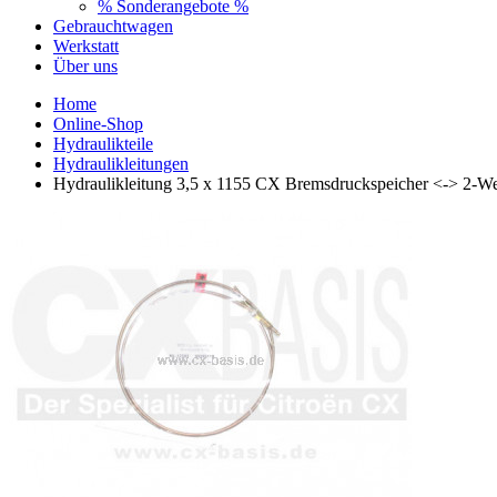
% Sonderangebote %
Gebrauchtwagen
Werkstatt
Über uns
Home
Online-Shop
Hydraulikteile
Hydraulikleitungen
Hydraulikleitung 3,5 x 1155 CX Bremsdruckspeicher <-> 2-W