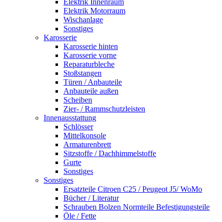
Elektrik Innenraum
Elektrik Motorraum
Wischanlage
Sonstiges
Karosserie
Karosserie hinten
Karosserie vorne
Reparaturbleche
Stoßstangen
Türen / Anbauteile
Anbauteile außen
Scheiben
Zier- / Rammschutzleisten
Innenausstattung
Schlösser
Mittelkonsole
Armaturenbrett
Sitzstoffe / Dachhimmelstoffe
Gurte
Sonstiges
Sonstiges
Ersatzteile Citroen C25 / Peugeot J5/ WoMo
Bücher / Literatur
Schrauben Bolzen Normteile Befestigungsteile
Öle / Fette