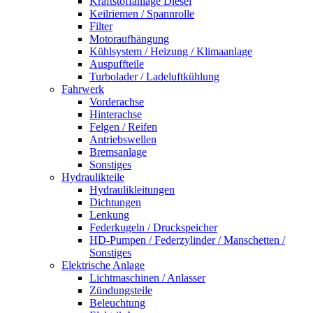
Kraftstoffanlage Diesel
Keilriemen / Spannrolle
Filter
Motoraufhängung
Kühlsystem / Heizung / Klimaanlage
Auspuffteile
Turbolader / Ladeluftkühlung
Fahrwerk
Vorderachse
Hinterachse
Felgen / Reifen
Antriebswellen
Bremsanlage
Sonstiges
Hydraulikteile
Hydraulikleitungen
Dichtungen
Lenkung
Federkugeln / Druckspeicher
HD-Pumpen / Federzylinder / Manschetten /
Sonstiges
Elektrische Anlage
Lichtmaschinen / Anlasser
Zündungsteile
Beleuchtung