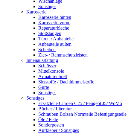
Wischanlage
Sonstiges
Karosserie
Karosserie hinten
Karosserie vorne
Reparaturbleche
Stoßstangen
Türen / Anbauteile
Anbauteile außen
Scheiben
Zier- / Rammschutzleisten
Innenausstattung
Schlösser
Mittelkonsole
Armaturenbrett
Sitzstoffe / Dachhimmelstoffe
Gurte
Sonstiges
Sonstiges
Ersatzteile Citroen C25 / Peugeot J5/ WoMo
Bücher / Literatur
Schrauben Bolzen Normteile Befestigungsteile
Öle / Fette
Sonderposten
Aufkleber / Sonstiges