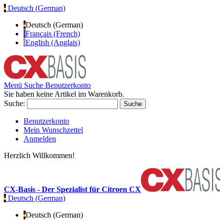
Deutsch (German)
Deutsch (German)
Français (French)
English (Anglais)
Menü
Suche
Benutzerkonto
Sie haben keine Artikel im Warenkorb.
Suche:
Suche
Benutzerkonto
Mein Wunschzettel
Anmelden
Herzlich Willkommen!
CX-Basis - Der Spezialist für Citroen CX
Deutsch (German)
Deutsch (German)