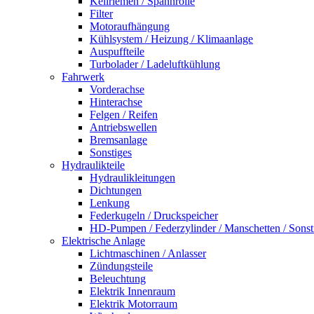
Keilriemen / Spannrolle
Filter
Motoraufhängung
Kühlsystem / Heizung / Klimaanlage
Auspuffteile
Turbolader / Ladeluftkühlung
Fahrwerk
Vorderachse
Hinterachse
Felgen / Reifen
Antriebswellen
Bremsanlage
Sonstiges
Hydraulikteile
Hydraulikleitungen
Dichtungen
Lenkung
Federkugeln / Druckspeicher
HD-Pumpen / Federzylinder / Manschetten / Sonst
Elektrische Anlage
Lichtmaschinen / Anlasser
Zündungsteile
Beleuchtung
Elektrik Innenraum
Elektrik Motorraum