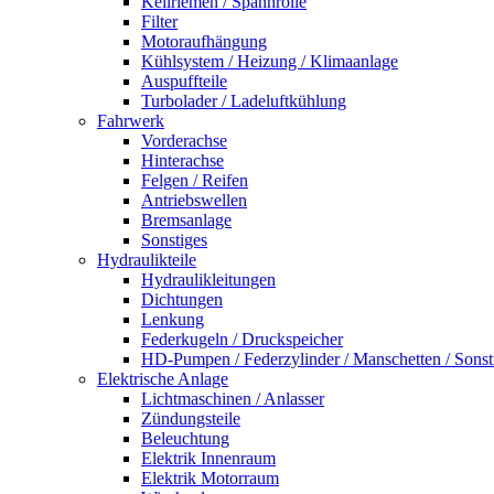
Keilriemen / Spannrolle
Filter
Motoraufhängung
Kühlsystem / Heizung / Klimaanlage
Auspuffteile
Turbolader / Ladeluftkühlung
Fahrwerk
Vorderachse
Hinterachse
Felgen / Reifen
Antriebswellen
Bremsanlage
Sonstiges
Hydraulikteile
Hydraulikleitungen
Dichtungen
Lenkung
Federkugeln / Druckspeicher
HD-Pumpen / Federzylinder / Manschetten / Sonst
Elektrische Anlage
Lichtmaschinen / Anlasser
Zündungsteile
Beleuchtung
Elektrik Innenraum
Elektrik Motorraum