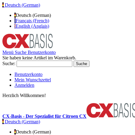
Deutsch (German)
Deutsch (German)
Français (French)
English (Anglais)
Menü
Suche
Benutzerkonto
Sie haben keine Artikel im Warenkorb.
Suche:
Suche
Benutzerkonto
Mein Wunschzettel
Anmelden
Herzlich Willkommen!
CX-Basis - Der Spezialist für Citroen CX
Deutsch (German)
Deutsch (German)