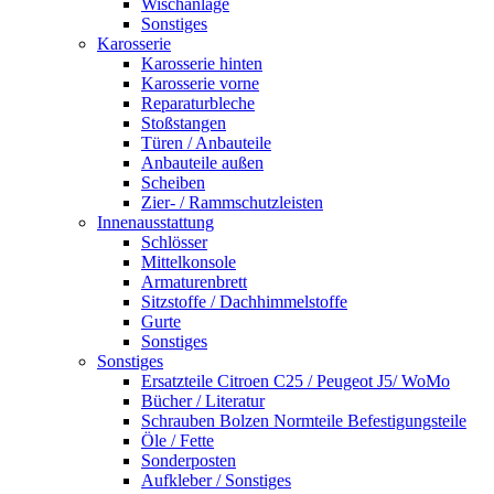
Wischanlage
Sonstiges
Karosserie
Karosserie hinten
Karosserie vorne
Reparaturbleche
Stoßstangen
Türen / Anbauteile
Anbauteile außen
Scheiben
Zier- / Rammschutzleisten
Innenausstattung
Schlösser
Mittelkonsole
Armaturenbrett
Sitzstoffe / Dachhimmelstoffe
Gurte
Sonstiges
Sonstiges
Ersatzteile Citroen C25 / Peugeot J5/ WoMo
Bücher / Literatur
Schrauben Bolzen Normteile Befestigungsteile
Öle / Fette
Sonderposten
Aufkleber / Sonstiges