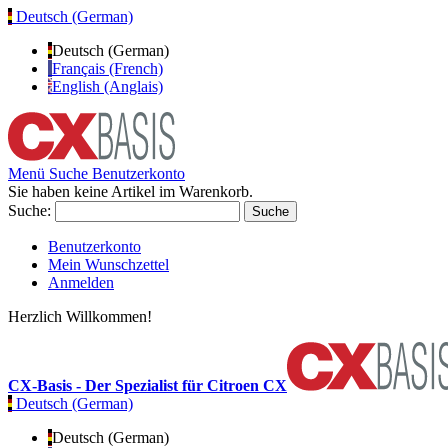
Deutsch (German)
Deutsch (German)
Français (French)
English (Anglais)
Menü
Suche
Benutzerkonto
Sie haben keine Artikel im Warenkorb.
Suche:
Suche
Benutzerkonto
Mein Wunschzettel
Anmelden
Herzlich Willkommen!
CX-Basis - Der Spezialist für Citroen CX
Deutsch (German)
Deutsch (German)