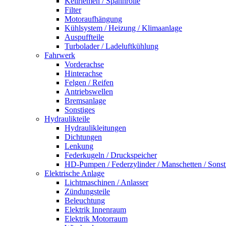
Keilriemen / Spannrolle
Filter
Motoraufhängung
Kühlsystem / Heizung / Klimaanlage
Auspuffteile
Turbolader / Ladeluftkühlung
Fahrwerk
Vorderachse
Hinterachse
Felgen / Reifen
Antriebswellen
Bremsanlage
Sonstiges
Hydraulikteile
Hydraulikleitungen
Dichtungen
Lenkung
Federkugeln / Druckspeicher
HD-Pumpen / Federzylinder / Manschetten / Sonst
Elektrische Anlage
Lichtmaschinen / Anlasser
Zündungsteile
Beleuchtung
Elektrik Innenraum
Elektrik Motorraum