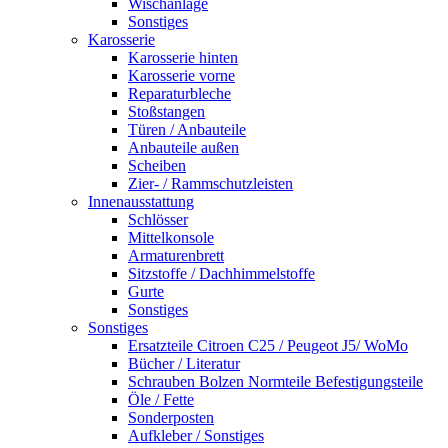
Wischanlage
Sonstiges
Karosserie
Karosserie hinten
Karosserie vorne
Reparaturbleche
Stoßstangen
Türen / Anbauteile
Anbauteile außen
Scheiben
Zier- / Rammschutzleisten
Innenausstattung
Schlösser
Mittelkonsole
Armaturenbrett
Sitzstoffe / Dachhimmelstoffe
Gurte
Sonstiges
Sonstiges
Ersatzteile Citroen C25 / Peugeot J5/ WoMo
Bücher / Literatur
Schrauben Bolzen Normteile Befestigungsteile
Öle / Fette
Sonderposten
Aufkleber / Sonstiges