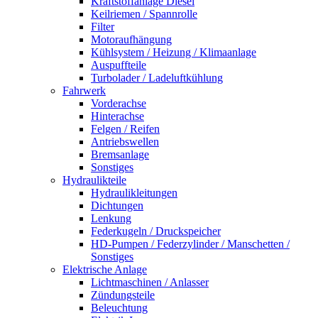
Kraftstoffanlage Diesel
Keilriemen / Spannrolle
Filter
Motoraufhängung
Kühlsystem / Heizung / Klimaanlage
Auspuffteile
Turbolader / Ladeluftkühlung
Fahrwerk
Vorderachse
Hinterachse
Felgen / Reifen
Antriebswellen
Bremsanlage
Sonstiges
Hydraulikteile
Hydraulikleitungen
Dichtungen
Lenkung
Federkugeln / Druckspeicher
HD-Pumpen / Federzylinder / Manschetten /
Sonstiges
Elektrische Anlage
Lichtmaschinen / Anlasser
Zündungsteile
Beleuchtung