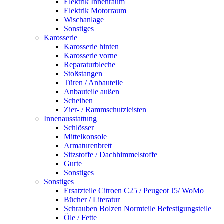
Elektrik Innenraum
Elektrik Motorraum
Wischanlage
Sonstiges
Karosserie
Karosserie hinten
Karosserie vorne
Reparaturbleche
Stoßstangen
Türen / Anbauteile
Anbauteile außen
Scheiben
Zier- / Rammschutzleisten
Innenausstattung
Schlösser
Mittelkonsole
Armaturenbrett
Sitzstoffe / Dachhimmelstoffe
Gurte
Sonstiges
Sonstiges
Ersatzteile Citroen C25 / Peugeot J5/ WoMo
Bücher / Literatur
Schrauben Bolzen Normteile Befestigungsteile
Öle / Fette