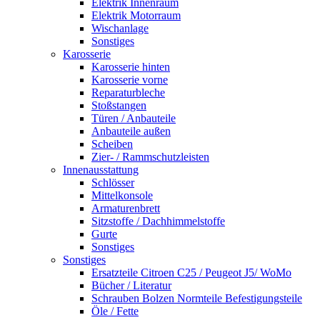
Elektrik Innenraum
Elektrik Motorraum
Wischanlage
Sonstiges
Karosserie
Karosserie hinten
Karosserie vorne
Reparaturbleche
Stoßstangen
Türen / Anbauteile
Anbauteile außen
Scheiben
Zier- / Rammschutzleisten
Innenausstattung
Schlösser
Mittelkonsole
Armaturenbrett
Sitzstoffe / Dachhimmelstoffe
Gurte
Sonstiges
Sonstiges
Ersatzteile Citroen C25 / Peugeot J5/ WoMo
Bücher / Literatur
Schrauben Bolzen Normteile Befestigungsteile
Öle / Fette