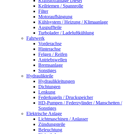
Kraftstoffanlage Diesel
Keilriemen / Spannrolle
Filter
Motoraufhängung
Kühlsystem / Heizung / Klimaanlage
Auspuffteile
Turbolader / Ladeluftkühlung
Fahrwerk
Vorderachse
Hinterachse
Felgen / Reifen
Antriebswellen
Bremsanlage
Sonstiges
Hydraulikteile
Hydraulikleitungen
Dichtungen
Lenkung
Federkugeln / Druckspeicher
HD-Pumpen / Federzylinder / Manschetten /
Sonstiges
Elektrische Anlage
Lichtmaschinen / Anlasser
Zündungsteile
Beleuchtung