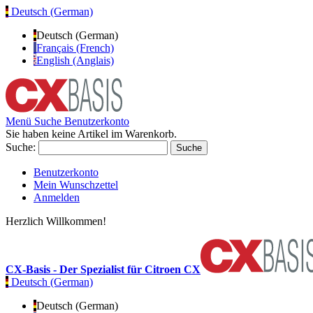
Deutsch (German)
Deutsch (German)
Français (French)
English (Anglais)
Menü
Suche
Benutzerkonto
Sie haben keine Artikel im Warenkorb.
Suche:
Suche
Benutzerkonto
Mein Wunschzettel
Anmelden
Herzlich Willkommen!
CX-Basis - Der Spezialist für Citroen CX
Deutsch (German)
Deutsch (German)