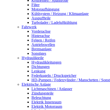
Keilriemen / Spannrolle
Filter
Motoraufhängung
Kühlsystem / Heizung / Klimaanlage
Auspuffteile
Turbolader / Ladeluftkühlung
Fahrwerk
Vorderachse
Hinterachse
Felgen / Reifen
Antriebswellen
Bremsanlage
Sonstiges
Hydraulikteile
Hydraulikleitungen
Dichtungen
Lenkung
Federkugeln / Druckspeicher
HD-Pumpen / Federzylinder / Manschetten / Sonst
Elektrische Anlage
Lichtmaschinen / Anlasser
Zündungsteile
Beleuchtung
Elektrik Innenraum
Elektrik Motorraum