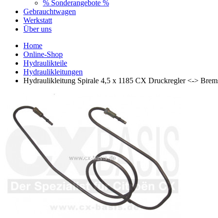
% Sonderangebote %
Gebrauchtwagen
Werkstatt
Über uns
Home
Online-Shop
Hydraulikteile
Hydraulikleitungen
Hydraulikleitung Spirale 4,5 x 1185 CX Druckregler <-> Brem