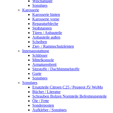
Wischanlage
Sonstiges
Karosserie
Karosserie hinten
Karosserie vorne
Reparaturbleche
Stoßstangen
Türen / Anbauteile
Anbauteile außen
Scheiben
Zier- / Rammschutzleisten
Innenausstattung
Schlösser
Mittelkonsole
Armaturenbrett
Sitzstoffe / Dachhimmelstoffe
Gurte
Sonstiges
Sonstiges
Ersatzteile Citroen C25 / Peugeot J5/ WoMo
Bücher / Literatur
Schrauben Bolzen Normteile Befestigungsteile
Öle / Fette
Sonderposten
Aufkleber / Sonstiges