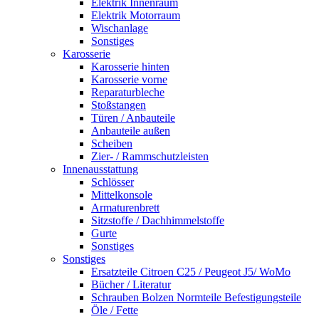
Elektrik Innenraum
Elektrik Motorraum
Wischanlage
Sonstiges
Karosserie
Karosserie hinten
Karosserie vorne
Reparaturbleche
Stoßstangen
Türen / Anbauteile
Anbauteile außen
Scheiben
Zier- / Rammschutzleisten
Innenausstattung
Schlösser
Mittelkonsole
Armaturenbrett
Sitzstoffe / Dachhimmelstoffe
Gurte
Sonstiges
Sonstiges
Ersatzteile Citroen C25 / Peugeot J5/ WoMo
Bücher / Literatur
Schrauben Bolzen Normteile Befestigungsteile
Öle / Fette