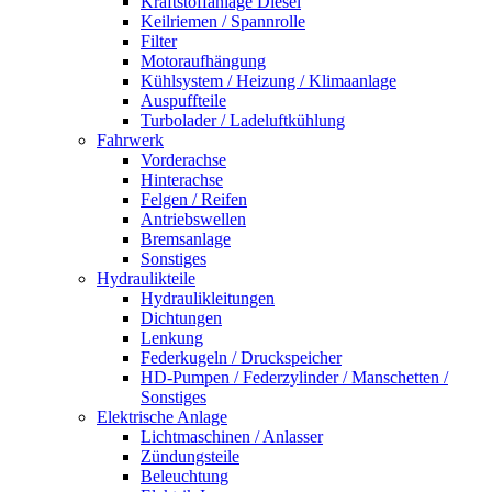
Kraftstoffanlage Diesel
Keilriemen / Spannrolle
Filter
Motoraufhängung
Kühlsystem / Heizung / Klimaanlage
Auspuffteile
Turbolader / Ladeluftkühlung
Fahrwerk
Vorderachse
Hinterachse
Felgen / Reifen
Antriebswellen
Bremsanlage
Sonstiges
Hydraulikteile
Hydraulikleitungen
Dichtungen
Lenkung
Federkugeln / Druckspeicher
HD-Pumpen / Federzylinder / Manschetten /
Sonstiges
Elektrische Anlage
Lichtmaschinen / Anlasser
Zündungsteile
Beleuchtung