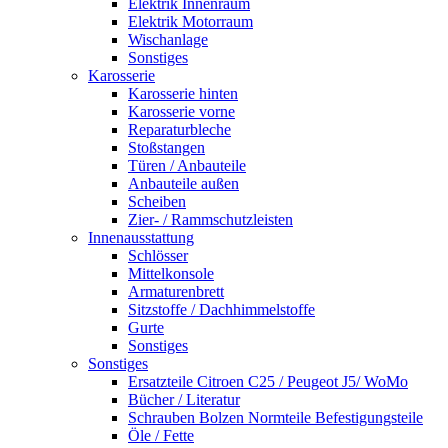
Elektrik Innenraum
Elektrik Motorraum
Wischanlage
Sonstiges
Karosserie
Karosserie hinten
Karosserie vorne
Reparaturbleche
Stoßstangen
Türen / Anbauteile
Anbauteile außen
Scheiben
Zier- / Rammschutzleisten
Innenausstattung
Schlösser
Mittelkonsole
Armaturenbrett
Sitzstoffe / Dachhimmelstoffe
Gurte
Sonstiges
Sonstiges
Ersatzteile Citroen C25 / Peugeot J5/ WoMo
Bücher / Literatur
Schrauben Bolzen Normteile Befestigungsteile
Öle / Fette