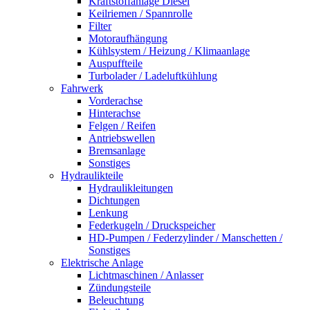
Kraftstoffanlage Diesel
Keilriemen / Spannrolle
Filter
Motoraufhängung
Kühlsystem / Heizung / Klimaanlage
Auspuffteile
Turbolader / Ladeluftkühlung
Fahrwerk
Vorderachse
Hinterachse
Felgen / Reifen
Antriebswellen
Bremsanlage
Sonstiges
Hydraulikteile
Hydraulikleitungen
Dichtungen
Lenkung
Federkugeln / Druckspeicher
HD-Pumpen / Federzylinder / Manschetten /
Sonstiges
Elektrische Anlage
Lichtmaschinen / Anlasser
Zündungsteile
Beleuchtung