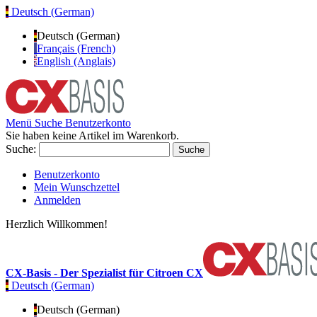
Deutsch (German)
Deutsch (German)
Français (French)
English (Anglais)
Menü
Suche
Benutzerkonto
Sie haben keine Artikel im Warenkorb.
Suche:
Suche
Benutzerkonto
Mein Wunschzettel
Anmelden
Herzlich Willkommen!
CX-Basis - Der Spezialist für Citroen CX
Deutsch (German)
Deutsch (German)