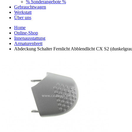
% Sonderangebote %
Gebrauchtwagen
Werkstatt
Über uns
Home
Online-Shop
Innenausstattung
Armaturenbrett
Abdeckung Schalter Fernlicht Abblendlicht CX S2 (dunkelgrau