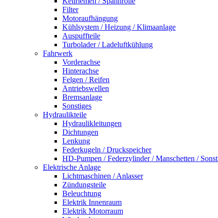
Keilriemen / Spannrolle
Filter
Motoraufhängung
Kühlsystem / Heizung / Klimaanlage
Auspuffteile
Turbolader / Ladeluftkühlung
Fahrwerk
Vorderachse
Hinterachse
Felgen / Reifen
Antriebswellen
Bremsanlage
Sonstiges
Hydraulikteile
Hydraulikleitungen
Dichtungen
Lenkung
Federkugeln / Druckspeicher
HD-Pumpen / Federzylinder / Manschetten / Sonst
Elektrische Anlage
Lichtmaschinen / Anlasser
Zündungsteile
Beleuchtung
Elektrik Innenraum
Elektrik Motorraum