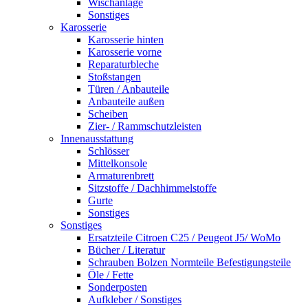
Wischanlage
Sonstiges
Karosserie
Karosserie hinten
Karosserie vorne
Reparaturbleche
Stoßstangen
Türen / Anbauteile
Anbauteile außen
Scheiben
Zier- / Rammschutzleisten
Innenausstattung
Schlösser
Mittelkonsole
Armaturenbrett
Sitzstoffe / Dachhimmelstoffe
Gurte
Sonstiges
Sonstiges
Ersatzteile Citroen C25 / Peugeot J5/ WoMo
Bücher / Literatur
Schrauben Bolzen Normteile Befestigungsteile
Öle / Fette
Sonderposten
Aufkleber / Sonstiges