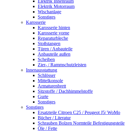
Elektrik Innenraum
Elektrik Motorraum
Wischanlage
Sonstiges
Karosserie
Karosserie hinten
Karosserie vorne
Reparaturbleche
Stoßstangen
Türen / Anbauteile
Anbauteile außen
Scheiben
Zier- / Rammschutzleisten
Innenausstattung
Schlösser
Mittelkonsole
Armaturenbrett
Sitzstoffe / Dachhimmelstoffe
Gurte
Sonstiges
Sonstiges
Ersatzteile Citroen C25 / Peugeot J5/ WoMo
Bücher / Literatur
Schrauben Bolzen Normteile Befestigungsteile
Öle / Fette