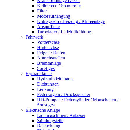
Kraftstoffanlage Diesel
Keilriemen / Spannrolle
Filter
Motoraufhängung
Kühlsystem / Heizung / Klimaanlage
Auspuffteile
Turbolader / Ladeluftkühlung
Fahrwerk
Vorderachse
Hinterachse
Felgen / Reifen
Antriebswellen
Bremsanlage
Sonstiges
Hydraulikteile
Hydraulikleitungen
Dichtungen
Lenkung
Federkugeln / Druckspeicher
HD-Pumpen / Federzylinder / Manschetten /
Sonstiges
Elektrische Anlage
Lichtmaschinen / Anlasser
Zündungsteile
Beleuchtung