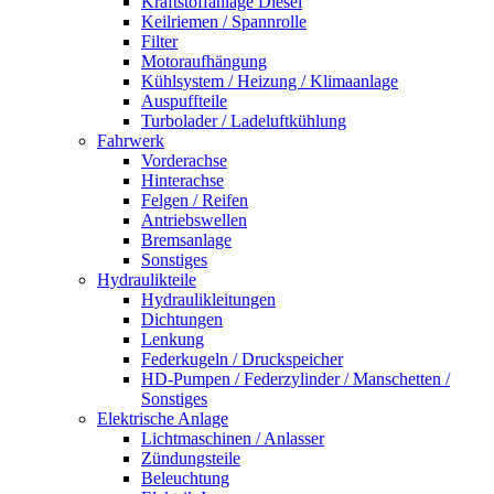
Kraftstoffanlage Diesel
Keilriemen / Spannrolle
Filter
Motoraufhängung
Kühlsystem / Heizung / Klimaanlage
Auspuffteile
Turbolader / Ladeluftkühlung
Fahrwerk
Vorderachse
Hinterachse
Felgen / Reifen
Antriebswellen
Bremsanlage
Sonstiges
Hydraulikteile
Hydraulikleitungen
Dichtungen
Lenkung
Federkugeln / Druckspeicher
HD-Pumpen / Federzylinder / Manschetten /
Sonstiges
Elektrische Anlage
Lichtmaschinen / Anlasser
Zündungsteile
Beleuchtung