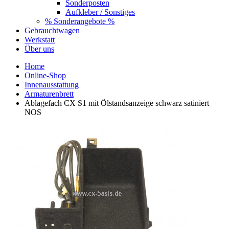
Sonderposten
Aufkleber / Sonstiges
% Sonderangebote %
Gebrauchtwagen
Werkstatt
Über uns
Home
Online-Shop
Innenausstattung
Armaturenbrett
Ablagefach CX S1 mit Ölstandsanzeige schwarz satiniert
NOS