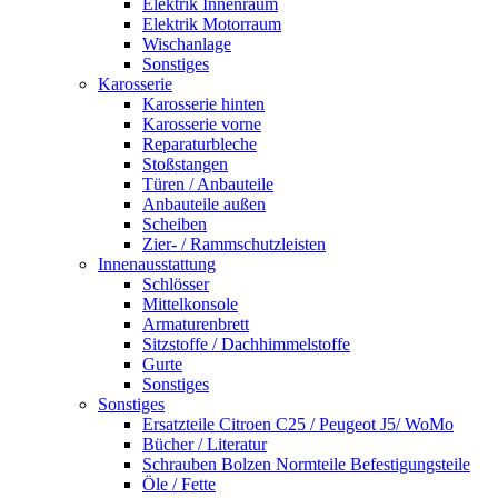
Elektrik Innenraum
Elektrik Motorraum
Wischanlage
Sonstiges
Karosserie
Karosserie hinten
Karosserie vorne
Reparaturbleche
Stoßstangen
Türen / Anbauteile
Anbauteile außen
Scheiben
Zier- / Rammschutzleisten
Innenausstattung
Schlösser
Mittelkonsole
Armaturenbrett
Sitzstoffe / Dachhimmelstoffe
Gurte
Sonstiges
Sonstiges
Ersatzteile Citroen C25 / Peugeot J5/ WoMo
Bücher / Literatur
Schrauben Bolzen Normteile Befestigungsteile
Öle / Fette