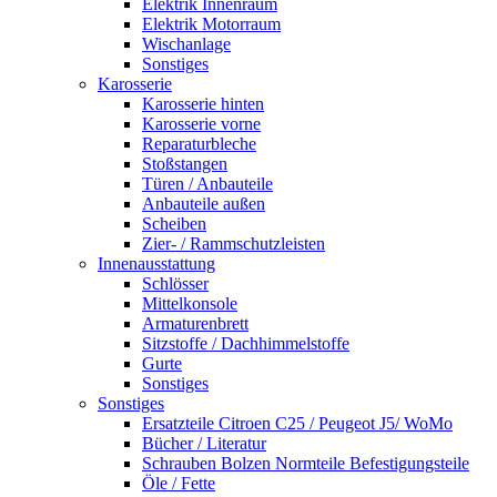
Elektrik Innenraum
Elektrik Motorraum
Wischanlage
Sonstiges
Karosserie
Karosserie hinten
Karosserie vorne
Reparaturbleche
Stoßstangen
Türen / Anbauteile
Anbauteile außen
Scheiben
Zier- / Rammschutzleisten
Innenausstattung
Schlösser
Mittelkonsole
Armaturenbrett
Sitzstoffe / Dachhimmelstoffe
Gurte
Sonstiges
Sonstiges
Ersatzteile Citroen C25 / Peugeot J5/ WoMo
Bücher / Literatur
Schrauben Bolzen Normteile Befestigungsteile
Öle / Fette