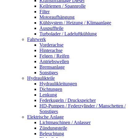
Kraftstoffanlage Diesel
Keilriemen / Spannrolle
Filter
Motoraufhängung
Kühlsystem / Heizung / Klimaanlage
Auspuffteile
Turbolader / Ladeluftkühlung
Fahrwerk
Vorderachse
Hinterachse
Felgen / Reifen
Antriebswellen
Bremsanlage
Sonstiges
Hydraulikteile
Hydraulikleitungen
Dichtungen
Lenkung
Federkugeln / Druckspeicher
HD-Pumpen / Federzylinder / Manschetten /
Sonstiges
Elektrische Anlage
Lichtmaschinen / Anlasser
Zündungsteile
Beleuchtung