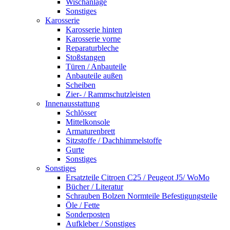
Wischanlage
Sonstiges
Karosserie
Karosserie hinten
Karosserie vorne
Reparaturbleche
Stoßstangen
Türen / Anbauteile
Anbauteile außen
Scheiben
Zier- / Rammschutzleisten
Innenausstattung
Schlösser
Mittelkonsole
Armaturenbrett
Sitzstoffe / Dachhimmelstoffe
Gurte
Sonstiges
Sonstiges
Ersatzteile Citroen C25 / Peugeot J5/ WoMo
Bücher / Literatur
Schrauben Bolzen Normteile Befestigungsteile
Öle / Fette
Sonderposten
Aufkleber / Sonstiges