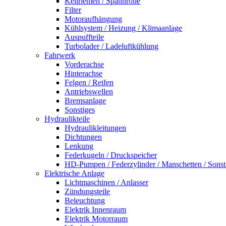
Keilriemen / Spannrolle
Filter
Motoraufhängung
Kühlsystem / Heizung / Klimaanlage
Auspuffteile
Turbolader / Ladeluftkühlung
Fahrwerk
Vorderachse
Hinterachse
Felgen / Reifen
Antriebswellen
Bremsanlage
Sonstiges
Hydraulikteile
Hydraulikleitungen
Dichtungen
Lenkung
Federkugeln / Druckspeicher
HD-Pumpen / Federzylinder / Manschetten / Sonst
Elektrische Anlage
Lichtmaschinen / Anlasser
Zündungsteile
Beleuchtung
Elektrik Innenraum
Elektrik Motorraum