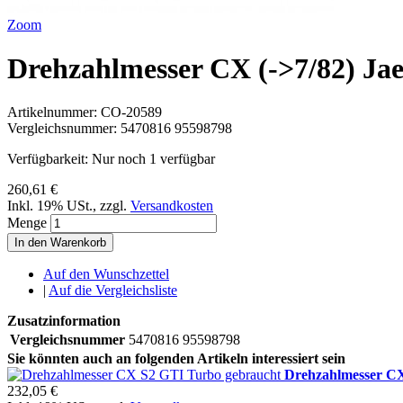
Zoom
Drehzahlmesser CX (->7/82) Ja
Artikelnummer:
CO-20589
Vergleichsnummer:
5470816 95598798
Verfügbarkeit:
Nur noch 1 verfügbar
260,61 €
Inkl. 19% USt.
,
zzgl.
Versandkosten
Menge
In den Warenkorb
Auf den Wunschzettel
|
Auf die Vergleichsliste
Zusatzinformation
Vergleichsnummer
5470816 95598798
Sie könnten auch an folgenden Artikeln interessiert sein
Drehzahlmesser C
232,05 €