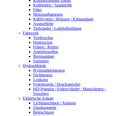
Kraftstoffanlage Diesel
Keilriemen / Spannrolle
Filter
Motoraufhängung
Kühlsystem / Heizung / Klimaanlage
Auspuffteile
Turbolader / Ladeluftkühlung
Fahrwerk
Vorderachse
Hinterachse
Felgen / Reifen
Antriebswellen
Bremsanlage
Sonstiges
Hydraulikteile
Hydraulikleitungen
Dichtungen
Lenkung
Federkugeln / Druckspeicher
HD-Pumpen / Federzylinder / Manschetten /
Sonstiges
Elektrische Anlage
Lichtmaschinen / Anlasser
Zündungsteile
Beleuchtung