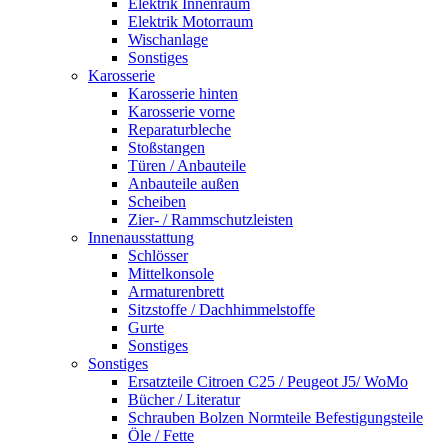
Elektrik Innenraum
Elektrik Motorraum
Wischanlage
Sonstiges
Karosserie
Karosserie hinten
Karosserie vorne
Reparaturbleche
Stoßstangen
Türen / Anbauteile
Anbauteile außen
Scheiben
Zier- / Rammschutzleisten
Innenausstattung
Schlösser
Mittelkonsole
Armaturenbrett
Sitzstoffe / Dachhimmelstoffe
Gurte
Sonstiges
Sonstiges
Ersatzteile Citroen C25 / Peugeot J5/ WoMo
Bücher / Literatur
Schrauben Bolzen Normteile Befestigungsteile
Öle / Fette