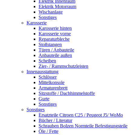
Elektrik Innenraum
Elektrik Motorraum
Wischanlage
Sonstiges
Karosserie
Karosserie hinten
Karosserie vorne
Reparaturbleche
Stoßstangen
Türen / Anbauteile
Anbauteile außen
Scheiben
Zier- / Rammschutzleisten
Innenausstattung
Schlösser
Mittelkonsole
Armaturenbrett
Sitzstoffe / Dachhimmelstoffe
Gurte
Sonstiges
Sonstiges
Ersatzteile Citroen C25 / Peugeot J5/ WoMo
Bücher / Literatur
Schrauben Bolzen Normteile Befestigungsteile
Öle / Fette