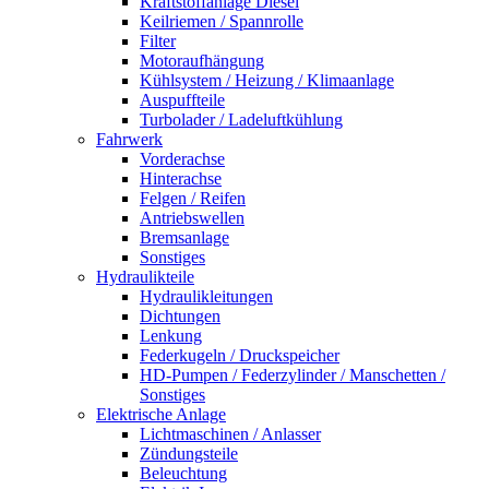
Kraftstoffanlage Diesel
Keilriemen / Spannrolle
Filter
Motoraufhängung
Kühlsystem / Heizung / Klimaanlage
Auspuffteile
Turbolader / Ladeluftkühlung
Fahrwerk
Vorderachse
Hinterachse
Felgen / Reifen
Antriebswellen
Bremsanlage
Sonstiges
Hydraulikteile
Hydraulikleitungen
Dichtungen
Lenkung
Federkugeln / Druckspeicher
HD-Pumpen / Federzylinder / Manschetten /
Sonstiges
Elektrische Anlage
Lichtmaschinen / Anlasser
Zündungsteile
Beleuchtung