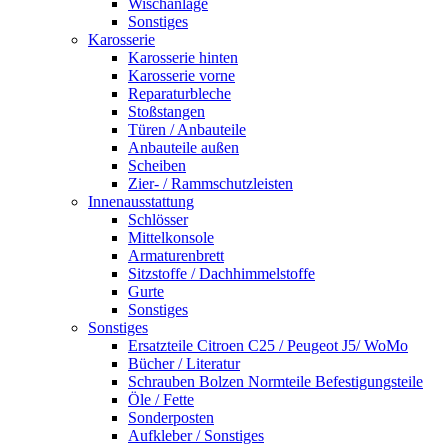
Wischanlage
Sonstiges
Karosserie
Karosserie hinten
Karosserie vorne
Reparaturbleche
Stoßstangen
Türen / Anbauteile
Anbauteile außen
Scheiben
Zier- / Rammschutzleisten
Innenausstattung
Schlösser
Mittelkonsole
Armaturenbrett
Sitzstoffe / Dachhimmelstoffe
Gurte
Sonstiges
Sonstiges
Ersatzteile Citroen C25 / Peugeot J5/ WoMo
Bücher / Literatur
Schrauben Bolzen Normteile Befestigungsteile
Öle / Fette
Sonderposten
Aufkleber / Sonstiges