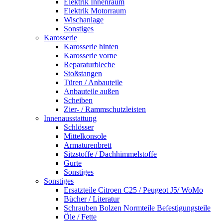
Elektrik Innenraum
Elektrik Motorraum
Wischanlage
Sonstiges
Karosserie
Karosserie hinten
Karosserie vorne
Reparaturbleche
Stoßstangen
Türen / Anbauteile
Anbauteile außen
Scheiben
Zier- / Rammschutzleisten
Innenausstattung
Schlösser
Mittelkonsole
Armaturenbrett
Sitzstoffe / Dachhimmelstoffe
Gurte
Sonstiges
Sonstiges
Ersatzteile Citroen C25 / Peugeot J5/ WoMo
Bücher / Literatur
Schrauben Bolzen Normteile Befestigungsteile
Öle / Fette