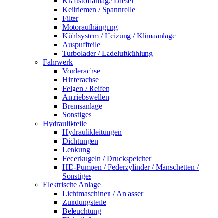
Kraftstoffanlage Diesel
Keilriemen / Spannrolle
Filter
Motoraufhängung
Kühlsystem / Heizung / Klimaanlage
Auspuffteile
Turbolader / Ladeluftkühlung
Fahrwerk
Vorderachse
Hinterachse
Felgen / Reifen
Antriebswellen
Bremsanlage
Sonstiges
Hydraulikteile
Hydraulikleitungen
Dichtungen
Lenkung
Federkugeln / Druckspeicher
HD-Pumpen / Federzylinder / Manschetten /
Sonstiges
Elektrische Anlage
Lichtmaschinen / Anlasser
Zündungsteile
Beleuchtung