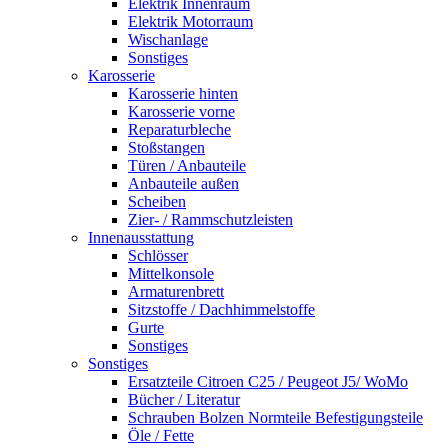
Elektrik Innenraum
Elektrik Motorraum
Wischanlage
Sonstiges
Karosserie
Karosserie hinten
Karosserie vorne
Reparaturbleche
Stoßstangen
Türen / Anbauteile
Anbauteile außen
Scheiben
Zier- / Rammschutzleisten
Innenausstattung
Schlösser
Mittelkonsole
Armaturenbrett
Sitzstoffe / Dachhimmelstoffe
Gurte
Sonstiges
Sonstiges
Ersatzteile Citroen C25 / Peugeot J5/ WoMo
Bücher / Literatur
Schrauben Bolzen Normteile Befestigungsteile
Öle / Fette