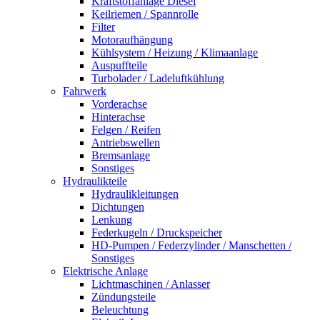
Kraftstoffanlage Diesel
Keilriemen / Spannrolle
Filter
Motoraufhängung
Kühlsystem / Heizung / Klimaanlage
Auspuffteile
Turbolader / Ladeluftkühlung
Fahrwerk
Vorderachse
Hinterachse
Felgen / Reifen
Antriebswellen
Bremsanlage
Sonstiges
Hydraulikteile
Hydraulikleitungen
Dichtungen
Lenkung
Federkugeln / Druckspeicher
HD-Pumpen / Federzylinder / Manschetten /
Sonstiges
Elektrische Anlage
Lichtmaschinen / Anlasser
Zündungsteile
Beleuchtung